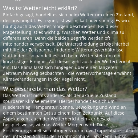
Was ist Wetter leicht erklärt?
Einfach gesagt, handelt es sich beim Wetter um einen Zustand,
der uns umgibt. Es regnet, ist warm, kalt oder sonnig. Es wird
häufig auch das Wetter morgen beschrieben. Bei dieser
Fragestellung ist es wichtig, zwischen Wetter und Klima zu
differenzieren. Denn die beiden Begriffe werden oft
miteinander verwechselt. Die Unterscheidung erfolgt hierbei
mithilfe der Zeitspanne, in der die Witterungsverhältnisse
stattfinden - so handelt es sich beim Wetter stets um ein
kurzfristiges Ereignis. Auf dieses geht auch der Wetterbericht
ein. Das Klima lässt sich hingegen über einen längeren
Zeitraum hinweg beobachten - die Wettervorhersage erwähnt
Klimaveränderungen in der Regel nicht.
Wie beschreibt man das Wetter?
Das Wetter ist nichts anderes, als der aktuelle Zustand
spürbarer Klimaelemente. Hierbei handelt es sich um
Niederschlag, Temperatur, Sonne, Bewölkung und Wind an
einem bestimmten Ort zu einem fixen Zeitpunkt. Auf diese
Aspekte geht auch der Wetterbericht ein - er besagt
beispielsweise, wie das Wetter Morgen wird. Diese
Erscheinung spielt sich übrigens nur in der Troposphäre - also
der untersten Schicht der Erdatmosphäre - ab. Denn: umso