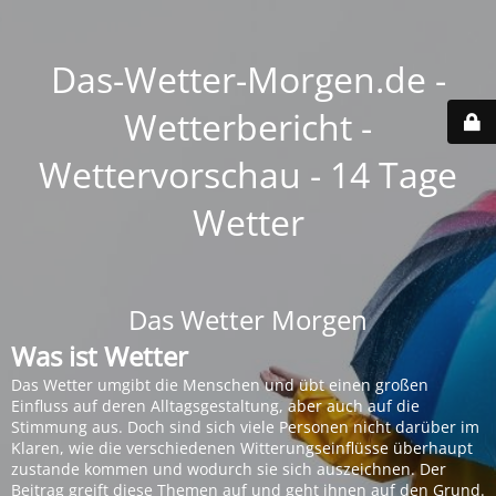
Das-Wetter-Morgen.de -
Wetterbericht -
Wettervorschau - 14 Tage
Wetter
Das Wetter Morgen
Was ist Wetter
Das Wetter umgibt die Menschen und übt einen großen
Einfluss auf deren Alltagsgestaltung, aber auch auf die
Stimmung aus. Doch sind sich viele Personen nicht darüber im
Klaren, wie die verschiedenen Witterungseinflüsse überhaupt
zustande kommen und wodurch sie sich auszeichnen. Der
Beitrag greift diese Themen auf und geht ihnen auf den Grund.