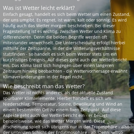
Was ist Wetter leicht erklärt?
Einfach gesagt, handelt es sich beim Wetter um einen Zustand,
der uns umgibt. Es regnet, ist warm, kalt oder sonnig. Es wird
häufig auch das Wetter morgen beschrieben. Bei dieser
Fragestellung ist es wichtig, zwischen Wetter und Klima zu
differenzieren. Denn die beiden Begriffe werden oft
miteinander verwechselt. Die Unterscheidung erfolgt hierbei
mithilfe der Zeitspanne, in der die Witterungsverhältnisse
stattfinden - so handelt es sich beim Wetter stets um ein
kurzfristiges Ereignis. Auf dieses geht auch der Wetterbericht
ein. Das Klima lässt sich hingegen über einen längeren
Zeitraum hinweg beobachten - die Wettervorhersage erwähnt
Klimaveränderungen in der Regel nicht.
Wie beschreibt man das Wetter?
Das Wetter ist nichts anderes, als der aktuelle Zustand
spürbarer Klimaelemente. Hierbei handelt es sich um
Niederschlag, Temperatur, Sonne, Bewölkung und Wind an
einem bestimmten Ort zu einem fixen Zeitpunkt. Auf diese
Aspekte geht auch der Wetterbericht ein - er besagt
beispielsweise, wie das Wetter Morgen wird. Diese
Erscheinung spielt sich übrigens nur in der Troposphäre - also
der untersten Schicht der Erdatmosphäre - ab. Denn: umso