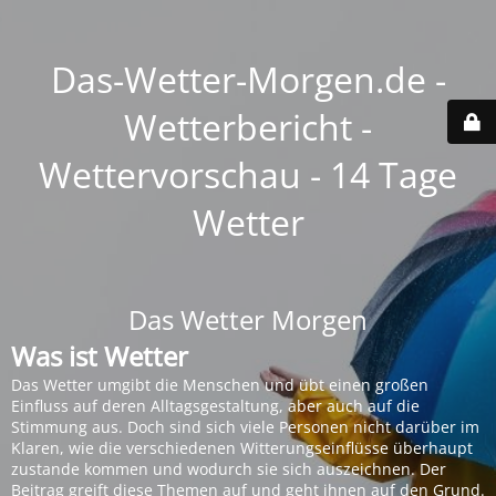
Das-Wetter-Morgen.de -
Wetterbericht -
Wettervorschau - 14 Tage
Wetter
Das Wetter Morgen
Was ist Wetter
Das Wetter umgibt die Menschen und übt einen großen
Einfluss auf deren Alltagsgestaltung, aber auch auf die
Stimmung aus. Doch sind sich viele Personen nicht darüber im
Klaren, wie die verschiedenen Witterungseinflüsse überhaupt
zustande kommen und wodurch sie sich auszeichnen. Der
Beitrag greift diese Themen auf und geht ihnen auf den Grund.