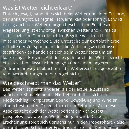
Was ist Wetter leicht erklärt?
Einfach gesagt, handelt es sich beim Wetter um einen Zustand,
der uns umgibt. Es regnet, ist warm, kalt oder sonnig. Es wird
häufig auch das Wetter morgen beschrieben. Bei dieser
Fragestellung ist es wichtig, zwischen Wetter und Klima zu
differenzieren. Denn die beiden Begriffe werden oft
miteinander verwechselt. Die Unterscheidung erfolgt hierbei
mithilfe der Zeitspanne, in der die Witterungsverhältnisse
stattfinden - so handelt es sich beim Wetter stets um ein
kurzfristiges Ereignis. Auf dieses geht auch der Wetterbericht
ein. Das Klima lässt sich hingegen über einen längeren
Zeitraum hinweg beobachten - die Wettervorhersage erwähnt
Klimaveränderungen in der Regel nicht.
Wie beschreibt man das Wetter?
Das Wetter ist nichts anderes, als der aktuelle Zustand
spürbarer Klimaelemente. Hierbei handelt es sich um
Niederschlag, Temperatur, Sonne, Bewölkung und Wind an
einem bestimmten Ort zu einem fixen Zeitpunkt. Auf diese
Aspekte geht auch der Wetterbericht ein - er besagt
beispielsweise, wie das Wetter Morgen wird. Diese
Erscheinung spielt sich übrigens nur in der Troposphäre - also
der untersten Schicht der Erdatmosphäre - ab. Denn: umso