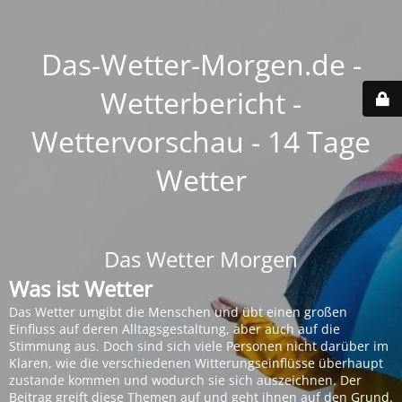
Das-Wetter-Morgen.de -
Wetterbericht -
Wettervorschau - 14 Tage
Wetter
Das Wetter Morgen
Was ist Wetter
Das Wetter umgibt die Menschen und übt einen großen
Einfluss auf deren Alltagsgestaltung, aber auch auf die
Stimmung aus. Doch sind sich viele Personen nicht darüber im
Klaren, wie die verschiedenen Witterungseinflüsse überhaupt
zustande kommen und wodurch sie sich auszeichnen. Der
Beitrag greift diese Themen auf und geht ihnen auf den Grund.