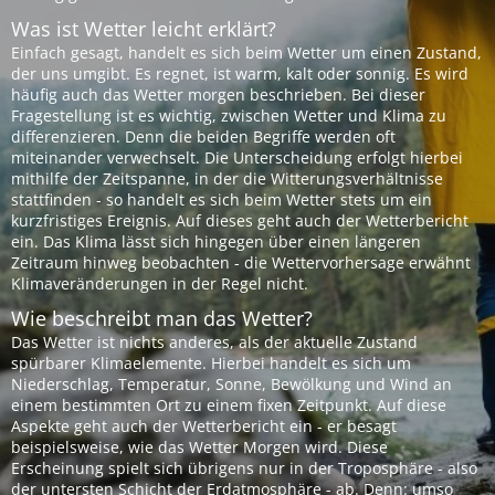
Was ist Wetter leicht erklärt?
Einfach gesagt, handelt es sich beim Wetter um einen Zustand,
der uns umgibt. Es regnet, ist warm, kalt oder sonnig. Es wird
häufig auch das Wetter morgen beschrieben. Bei dieser
Fragestellung ist es wichtig, zwischen Wetter und Klima zu
differenzieren. Denn die beiden Begriffe werden oft
miteinander verwechselt. Die Unterscheidung erfolgt hierbei
mithilfe der Zeitspanne, in der die Witterungsverhältnisse
stattfinden - so handelt es sich beim Wetter stets um ein
kurzfristiges Ereignis. Auf dieses geht auch der Wetterbericht
ein. Das Klima lässt sich hingegen über einen längeren
Zeitraum hinweg beobachten - die Wettervorhersage erwähnt
Klimaveränderungen in der Regel nicht.
Wie beschreibt man das Wetter?
Das Wetter ist nichts anderes, als der aktuelle Zustand
spürbarer Klimaelemente. Hierbei handelt es sich um
Niederschlag, Temperatur, Sonne, Bewölkung und Wind an
einem bestimmten Ort zu einem fixen Zeitpunkt. Auf diese
Aspekte geht auch der Wetterbericht ein - er besagt
beispielsweise, wie das Wetter Morgen wird. Diese
Erscheinung spielt sich übrigens nur in der Troposphäre - also
der untersten Schicht der Erdatmosphäre - ab. Denn: umso