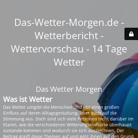
Das-Wetter-Morgen.de -
Wetterbericht -
Wettervorschau - 14 Tage
Wetter
Das Wetter Morgen
Was ist Wetter
Das Wetter umgibt die Menschen und übt einen großen
Einfluss auf deren Alltagsgestaltung, aber auch auf die
Stimmung aus. Doch sind sich viele Personen nicht darüber im
Klaren, wie die verschiedenen Witterungseinflüsse überhaupt
zustande kommen und wodurch sie sich auszeichnen. Der
Beitrag greift diese Themen auf und geht ihnen auf den Grund.