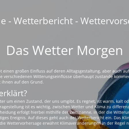
 - Wetterbericht - Wettervors
Das Wetter Morgen
einen großen Einfluss auf deren Alltagsgestaltung, aber auch auf
die verschiedenen Witterungseinflüsse überhaupt zustande komme
t ihnen auf den Grund.
erklärt?
ter um einen Zustand, der uns umgibt. Es regnet, ist warm, kalt od
agestellung ist es wichtig, zwischen Wetter und Klima zu differen
eidung erfolgt hierbei mithilfe der Zeitspanne, in der die Witteru
tiges Ereignis. Auf dieses geht auch der Wetterbericht ein. Das Kl
die Wettervorhersage erwähnt Klimaveränderungen in der Regel n