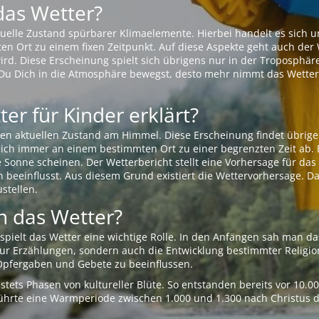
das Wetter?
aktuelle Zustand spürbarer Klimaelemente. Hierbei handelt es sich
Ort zu einem fixen Zeitpunkt. Auf diese Aspekte geht auch der W
rd. Diese Erscheinung spielt sich übrigens nur in der Troposphäre
Du Dich in die Atmosphäre bewegst, desto mehr nimmt das Wetter
er für Kinder erklärt?
en aktuellen Zustand am Himmel. Diese Erscheinung findet übrige
 sich immer an einem bestimmten Ort zu einer begrenzten Zeit ab. 
e Sonne scheinen. Der Wetterbericht stellt eine Vorhersage für d
en beeinflusst. Aus diesem Grund existiert die Wettervorhersage. D
stellen.
 das Wetter?
pielt das Wetter eine wichtige Rolle. In den Anfängen sah man da
 nur Erzählungen, sondern auch die Entwicklung bestimmter Relig
pfergaben und Gebete zu beeinflussen.
tets Phasen von kultureller Blüte. So entstanden bereits vor 10.
r führte eine Warmperiode zwischen 1.000 und 1.300 nach Christus