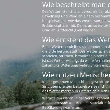
Wie beschreibt man 
Das Wetter ist nichts anderes, als der 
Bewölkung und Wind an einem bestimmten 
beispielsweise, wie das Wetter Morgen wi
Erdatmosphäre - ab. Denn: umso weiter 
Grad an Luftfeuchtigkeit wächst.
Wie entsteht das Wett
Beim Wetter handelt es sich immer um d
die Erde herum, statt. Das Wetter spielt
schneien, stürmen, bewölkt sein oder di
ist das Wetter wichtig, da es ihr Verhalt
zukünftige Witterungsbedingungen einzu
Wie nutzen Menschen
In der gesamten Menschheitsgeschichte s
Sintfluten prägten beispielsweise nicht
das
Wetter morgen in Österreich
durch O
Warmzeiten waren in der Vergangenheit s
die ersten Stadtkulturen. Im Mittelalte
Bevölkerungswachstum.