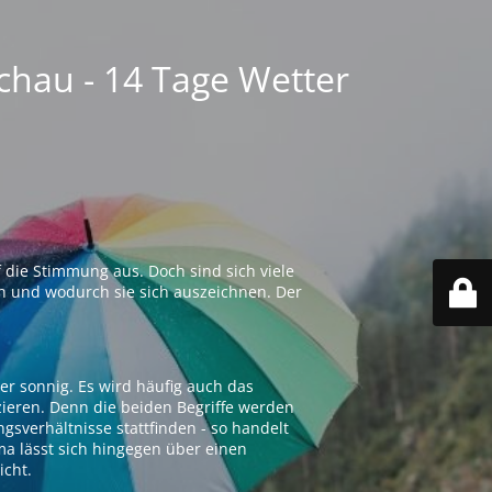
chau - 14 Tage Wetter
 die Stimmung aus. Doch sind sich viele
n und wodurch sie sich auszeichnen. Der
er sonnig. Es wird häufig auch das
zieren. Denn die beiden Begriffe werden
ngsverhältnisse stattfinden - so handelt
ima lässt sich hingegen über einen
icht.