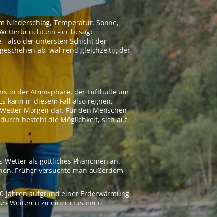
 um Niederschlag, Temperatur, Sonne,
etterbericht ein - er besagt
 - also der untersten Schicht der
geschehen ab, während gleichzeitig der
ns in der Atmosphäre, der Lufthülle um
Es kann in diesem Fall also regnen,
as Wetter Morgen dar. Für den Menschen
adurch besteht die Möglichkeit, sich auf
s Wetter als göttliches Phänomen an.
ionen. Früher versuchte man außerdem,
000 Jahren aufgrund einer Erderwärmung
 des Weiteren zu einem rasanten