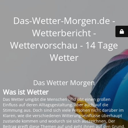
Das-Wetter-Morgen.de -
Wetterbericht -
Wettervorschau - 14 Tage
Wetter
Das Wetter Morgen
Was ist Wetter
Das Wetter umgibt die Menschen und übt einen großen
Einfluss auf deren Alltagsgestaltung, aber auch auf die
Stimmung aus. Doch sind sich viele Personen nicht darüber im
Klaren, wie die verschiedenen Witterungseinflüsse überhaupt
zustande kommen und wodurch sie sich auszeichnen. Der
Beitrag greift diese Themen auf und geht ihnen auf den Grund.