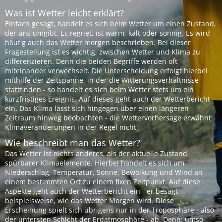
Was ist Wetter leicht erklärt?
Einfach gesagt, handelt es sich beim Wetter um einen Zustand,
der uns umgibt. Es regnet, ist warm, kalt oder sonnig. Es wird
häufig auch das Wetter morgen beschrieben. Bei dieser
Fragestellung ist es wichtig, zwischen Wetter und Klima zu
differenzieren. Denn die beiden Begriffe werden oft
miteinander verwechselt. Die Unterscheidung erfolgt hierbei
mithilfe der Zeitspanne, in der die Witterungsverhältnisse
stattfinden - so handelt es sich beim Wetter stets um ein
kurzfristiges Ereignis. Auf dieses geht auch der Wetterbericht
ein. Das Klima lässt sich hingegen über einen längeren
Zeitraum hinweg beobachten - die Wettervorhersage erwähnt
Klimaveränderungen in der Regel nicht.
Wie beschreibt man das Wetter?
Das Wetter ist nichts anderes, als der aktuelle Zustand
spürbarer Klimaelemente. Hierbei handelt es sich um
Niederschlag, Temperatur, Sonne, Bewölkung und Wind an
einem bestimmten Ort zu einem fixen Zeitpunkt. Auf diese
Aspekte geht auch der Wetterbericht ein - er besagt
beispielsweise, wie das Wetter Morgen wird. Diese
Erscheinung spielt sich übrigens nur in der Troposphäre - also
der untersten Schicht der Erdatmosphäre - ab. Denn: umso