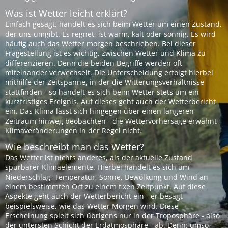
Was ist Wetter leicht erklärt?
Einfach gesagt, handelt es sich beim Wetter um einen Zustand,
der uns umgibt. Es regnet, ist warm, kalt oder sonnig. Es wird
häufig auch das Wetter morgen beschrieben. Bei dieser
Fragestellung ist es wichtig, zwischen Wetter und Klima zu
differenzieren. Denn die beiden Begriffe werden oft
miteinander verwechselt. Die Unterscheidung erfolgt hierbei
mithilfe der Zeitspanne, in der die Witterungsverhältnisse
stattfinden - so handelt es sich beim Wetter stets um ein
kurzfristiges Ereignis. Auf dieses geht auch der Wetterbericht
ein. Das Klima lässt sich hingegen über einen längeren
Zeitraum hinweg beobachten - die Wettervorhersage erwähnt
Klimaveränderungen in der Regel nicht.
Wie beschreibt man das Wetter?
Das Wetter ist nichts anderes, als der aktuelle Zustand
spürbarer Klimaelemente. Hierbei handelt es sich um
Niederschlag, Temperatur, Sonne, Bewölkung und Wind an
einem bestimmten Ort zu einem fixen Zeitpunkt. Auf diese
Aspekte geht auch der Wetterbericht ein - er besagt
beispielsweise, wie das Wetter Morgen wird. Diese
Erscheinung spielt sich übrigens nur in der Troposphäre - also
der untersten Schicht der Erdatmosphäre - ab. Denn: umso