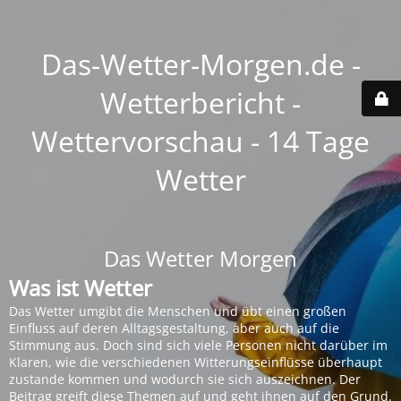
Das-Wetter-Morgen.de -
Wetterbericht -
Wettervorschau - 14 Tage
Wetter
Das Wetter Morgen
Was ist Wetter
Das Wetter umgibt die Menschen und übt einen großen
Einfluss auf deren Alltagsgestaltung, aber auch auf die
Stimmung aus. Doch sind sich viele Personen nicht darüber im
Klaren, wie die verschiedenen Witterungseinflüsse überhaupt
zustande kommen und wodurch sie sich auszeichnen. Der
Beitrag greift diese Themen auf und geht ihnen auf den Grund.