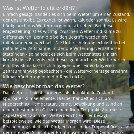
Was ist Wetter leicht erklärt?
Einfach gesagt, handelt es sich beim Wetter um einen Zustand,
der uns umgibt. Es regnet, ist warm, kalt oder sonnig. Es wird
häufig auch das Wetter morgen beschrieben. Bei dieser
Fragestellung ist es wichtig, zwischen Wetter und Klima zu
differenzieren. Denn die beiden Begriffe werden oft
miteinander verwechselt. Die Unterscheidung erfolgt hierbei
mithilfe der Zeitspanne, in der die Witterungsverhältnisse
stattfinden - so handelt es sich beim Wetter stets um ein
kurzfristiges Ereignis. Auf dieses geht auch der Wetterbericht
ein. Das Klima lässt sich hingegen über einen längeren
Zeitraum hinweg beobachten - die Wettervorhersage erwähnt
Klimaveränderungen in der Regel nicht.
Wie beschreibt man das Wetter?
Das Wetter ist nichts anderes, als der aktuelle Zustand
spürbarer Klimaelemente. Hierbei handelt es sich um
Niederschlag, Temperatur, Sonne, Bewölkung und Wind an
einem bestimmten Ort zu einem fixen Zeitpunkt. Auf diese
Aspekte geht auch der Wetterbericht ein - er besagt
beispielsweise, wie das Wetter Morgen wird. Diese
Erscheinung spielt sich übrigens nur in der Troposphäre - also
der untersten Schicht der Erdatmosphäre - ab. Denn: umso