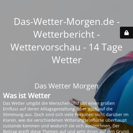
Das-Wetter-Morgen.de -
Wetterbericht -
Wettervorschau - 14 Tage
Wetter
Das Wetter Morgen
Was ist Wetter
Das Wetter umgibt die Menschen und übt einen großen
Einfluss auf deren Alltagsgestaltung, aber auch auf die
Stimmung aus. Doch sind sich viele Personen nicht darüber im
Klaren, wie die verschiedenen Witterungseinflüsse überhaupt
zustande kommen und wodurch sie sich auszeichnen. Der
Beitrag greift diese Themen auf und geht ihnen auf den Grund.