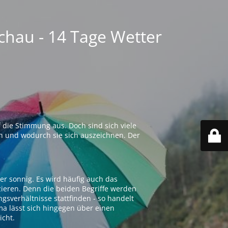
chau - 14 Tage Wetter
 die Stimmung aus. Doch sind sich viele
n und wodurch sie sich auszeichnen. Der
er sonnig. Es wird häufig auch das
zieren. Denn die beiden Begriffe werden
ngsverhältnisse stattfinden - so handelt
ima lässt sich hingegen über einen
icht.