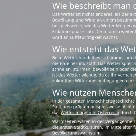
Wie beschreibt man 
Das Wetter ist nichts anderes, als der 
Bewölkung und Wind an einem bestimmten 
beispielsweise, wie das Wetter Morgen wi
Erdatmosphäre - ab. Denn: umso weiter 
Grad an Luftfeuchtigkeit wächst.
Wie entsteht das Wett
Beim Wetter handelt es sich immer um d
die Erde herum, statt. Das Wetter spielt
schneien, stürmen, bewölkt sein oder di
ist das Wetter wichtig, da es ihr Verhalt
zukünftige Witterungsbedingungen einzu
Wie nutzen Menschen
In der gesamten Menschheitsgeschichte s
Sintfluten prägten beispielsweise nicht
das
Wetter morgen in Österreich
durch O
Warmzeiten waren in der Vergangenheit s
die ersten Stadtkulturen. Im Mittelalte
Bevölkerungswachstum.