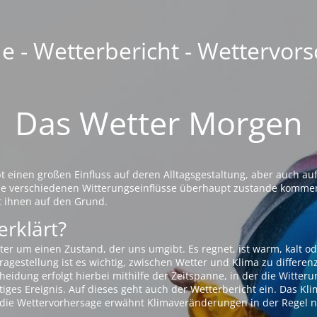
 - Wetterbericht - Wettervors
Das Wetter Morgen
einen großen Einfluss auf deren Alltagsgestaltung, aber auch auf
die verschiedenen Witterungseinflüsse überhaupt zustande komme
t ihnen auf den Grund.
erklärt?
ter um einen Zustand, der uns umgibt. Es regnet, ist warm, kalt od
agestellung ist es wichtig, zwischen Wetter und Klima zu differen
eidung erfolgt hierbei mithilfe der Zeitspanne, in der die Witteru
tiges Ereignis. Auf dieses geht auch der Wetterbericht ein. Das Kl
die Wettervorhersage erwähnt Klimaveränderungen in der Regel n