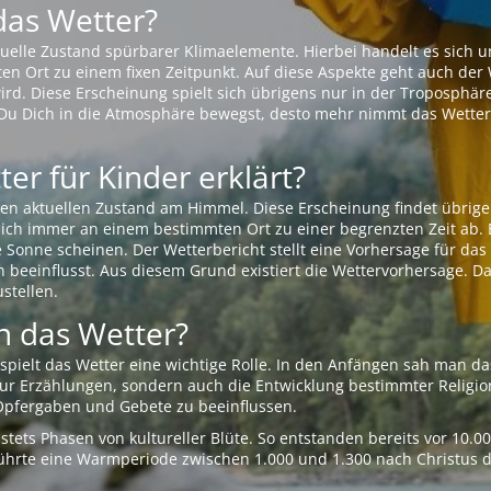
das Wetter?
aktuelle Zustand spürbarer Klimaelemente. Hierbei handelt es sich
Ort zu einem fixen Zeitpunkt. Auf diese Aspekte geht auch der W
rd. Diese Erscheinung spielt sich übrigens nur in der Troposphäre
Du Dich in die Atmosphäre bewegst, desto mehr nimmt das Wetter
er für Kinder erklärt?
en aktuellen Zustand am Himmel. Diese Erscheinung findet übrige
 sich immer an einem bestimmten Ort zu einer begrenzten Zeit ab. 
e Sonne scheinen. Der Wetterbericht stellt eine Vorhersage für d
en beeinflusst. Aus diesem Grund existiert die Wettervorhersage. D
stellen.
 das Wetter?
pielt das Wetter eine wichtige Rolle. In den Anfängen sah man da
 nur Erzählungen, sondern auch die Entwicklung bestimmter Relig
pfergaben und Gebete zu beeinflussen.
tets Phasen von kultureller Blüte. So entstanden bereits vor 10.
r führte eine Warmperiode zwischen 1.000 und 1.300 nach Christus