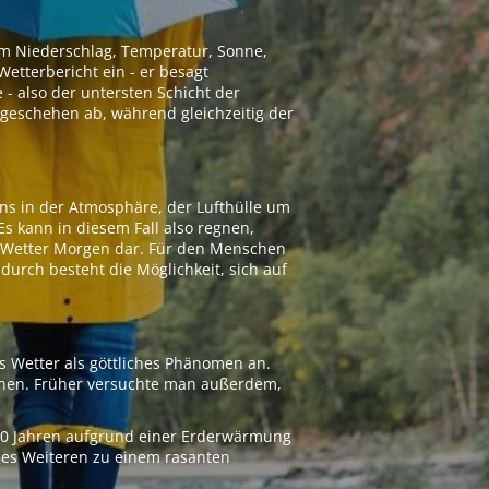
 um Niederschlag, Temperatur, Sonne,
etterbericht ein - er besagt
 - also der untersten Schicht der
geschehen ab, während gleichzeitig der
ns in der Atmosphäre, der Lufthülle um
Es kann in diesem Fall also regnen,
as Wetter Morgen dar. Für den Menschen
adurch besteht die Möglichkeit, sich auf
s Wetter als göttliches Phänomen an.
ionen. Früher versuchte man außerdem,
000 Jahren aufgrund einer Erderwärmung
 des Weiteren zu einem rasanten