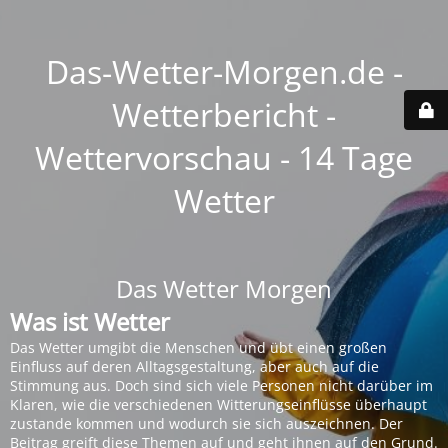
Das-Wetter-Morgen.de -
Wetterbericht -
Wettervorschau - 14 Tage
Wetter
Das Wetter Morgen
Was ist Wetter
Das Wetter umgibt die Menschen und übt einen großen
Einfluss auf deren Alltagsgestaltung, aber auch auf die
Stimmung aus. Doch sind sich viele Personen nicht darüber im
Klaren, wie die verschiedenen Witterungseinflüsse überhaupt
zustande kommen und wodurch sie sich auszeichnen. Der
Beitrag greift diese Themen auf und geht ihnen auf den Grund.