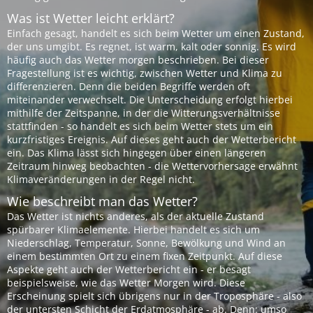
Was ist Wetter leicht erklärt?
Einfach gesagt, handelt es sich beim Wetter um einen Zustand,
der uns umgibt. Es regnet, ist warm, kalt oder sonnig. Es wird
häufig auch das Wetter morgen beschrieben. Bei dieser
Fragestellung ist es wichtig, zwischen Wetter und Klima zu
differenzieren. Denn die beiden Begriffe werden oft
miteinander verwechselt. Die Unterscheidung erfolgt hierbei
mithilfe der Zeitspanne, in der die Witterungsverhältnisse
stattfinden - so handelt es sich beim Wetter stets um ein
kurzfristiges Ereignis. Auf dieses geht auch der Wetterbericht
ein. Das Klima lässt sich hingegen über einen längeren
Zeitraum hinweg beobachten - die Wettervorhersage erwähnt
Klimaveränderungen in der Regel nicht.
Wie beschreibt man das Wetter?
Das Wetter ist nichts anderes, als der aktuelle Zustand
spürbarer Klimaelemente. Hierbei handelt es sich um
Niederschlag, Temperatur, Sonne, Bewölkung und Wind an
einem bestimmten Ort zu einem fixen Zeitpunkt. Auf diese
Aspekte geht auch der Wetterbericht ein - er besagt
beispielsweise, wie das Wetter Morgen wird. Diese
Erscheinung spielt sich übrigens nur in der Troposphäre - also
der untersten Schicht der Erdatmosphäre - ab. Denn: umso