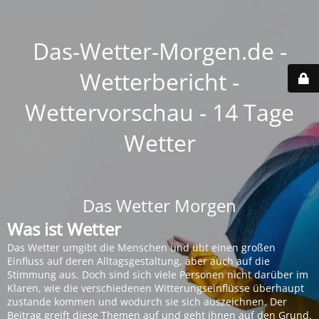
Das-Wetter-Morgen.de -
Wetterbericht -
Wettervorschau - 14 Tage
Wetter
Das Wetter Morgen
Was ist Wetter
Das Wetter umgibt die Menschen und übt einen großen
Einfluss auf deren Alltagsgestaltung, aber auch auf die
Stimmung aus. Doch sind sich viele Personen nicht darüber im
Klaren, wie die verschiedenen Witterungseinflüsse überhaupt
zustande kommen und wodurch sie sich auszeichnen. Der
Beitrag greift diese Themen auf und geht ihnen auf den Grund.