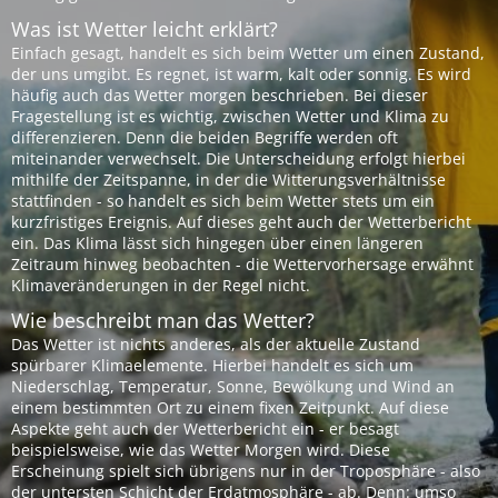
Was ist Wetter leicht erklärt?
Einfach gesagt, handelt es sich beim Wetter um einen Zustand,
der uns umgibt. Es regnet, ist warm, kalt oder sonnig. Es wird
häufig auch das Wetter morgen beschrieben. Bei dieser
Fragestellung ist es wichtig, zwischen Wetter und Klima zu
differenzieren. Denn die beiden Begriffe werden oft
miteinander verwechselt. Die Unterscheidung erfolgt hierbei
mithilfe der Zeitspanne, in der die Witterungsverhältnisse
stattfinden - so handelt es sich beim Wetter stets um ein
kurzfristiges Ereignis. Auf dieses geht auch der Wetterbericht
ein. Das Klima lässt sich hingegen über einen längeren
Zeitraum hinweg beobachten - die Wettervorhersage erwähnt
Klimaveränderungen in der Regel nicht.
Wie beschreibt man das Wetter?
Das Wetter ist nichts anderes, als der aktuelle Zustand
spürbarer Klimaelemente. Hierbei handelt es sich um
Niederschlag, Temperatur, Sonne, Bewölkung und Wind an
einem bestimmten Ort zu einem fixen Zeitpunkt. Auf diese
Aspekte geht auch der Wetterbericht ein - er besagt
beispielsweise, wie das Wetter Morgen wird. Diese
Erscheinung spielt sich übrigens nur in der Troposphäre - also
der untersten Schicht der Erdatmosphäre - ab. Denn: umso