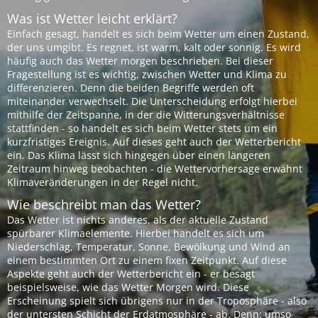
Was ist Wetter leicht erklärt?
Einfach gesagt, handelt es sich beim Wetter um einen Zustand,
der uns umgibt. Es regnet, ist warm, kalt oder sonnig. Es wird
häufig auch das Wetter morgen beschrieben. Bei dieser
Fragestellung ist es wichtig, zwischen Wetter und Klima zu
differenzieren. Denn die beiden Begriffe werden oft
miteinander verwechselt. Die Unterscheidung erfolgt hierbei
mithilfe der Zeitspanne, in der die Witterungsverhältnisse
stattfinden - so handelt es sich beim Wetter stets um ein
kurzfristiges Ereignis. Auf dieses geht auch der Wetterbericht
ein. Das Klima lässt sich hingegen über einen längeren
Zeitraum hinweg beobachten - die Wettervorhersage erwähnt
Klimaveränderungen in der Regel nicht.
Wie beschreibt man das Wetter?
Das Wetter ist nichts anderes, als der aktuelle Zustand
spürbarer Klimaelemente. Hierbei handelt es sich um
Niederschlag, Temperatur, Sonne, Bewölkung und Wind an
einem bestimmten Ort zu einem fixen Zeitpunkt. Auf diese
Aspekte geht auch der Wetterbericht ein - er besagt
beispielsweise, wie das Wetter Morgen wird. Diese
Erscheinung spielt sich übrigens nur in der Troposphäre - also
der untersten Schicht der Erdatmosphäre - ab. Denn: umso