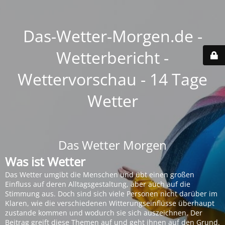
Das-Wetter-Morgen.de -
Wetterbericht -
Wettervorschau - 14 Tage
Wetter
Das Wetter Morgen
Was ist Wetter
Das Wetter umgibt die Menschen und übt einen großen
Einfluss auf deren Alltagsgestaltung, aber auch auf die
Stimmung aus. Doch sind sich viele Personen nicht darüber im
Klaren, wie die verschiedenen Witterungseinflüsse überhaupt
zustande kommen und wodurch sie sich auszeichnen. Der
Beitrag greift diese Themen auf und geht ihnen auf den Grund.