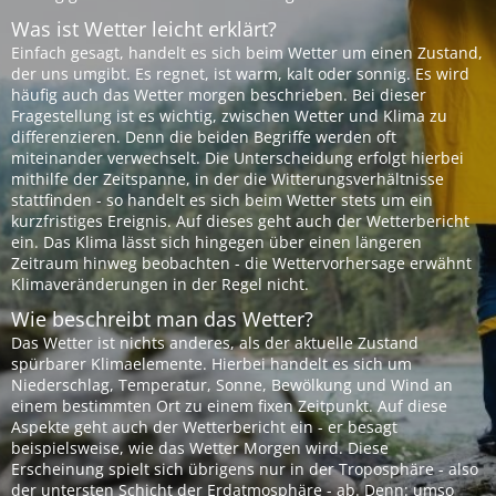
Was ist Wetter leicht erklärt?
Einfach gesagt, handelt es sich beim Wetter um einen Zustand,
der uns umgibt. Es regnet, ist warm, kalt oder sonnig. Es wird
häufig auch das Wetter morgen beschrieben. Bei dieser
Fragestellung ist es wichtig, zwischen Wetter und Klima zu
differenzieren. Denn die beiden Begriffe werden oft
miteinander verwechselt. Die Unterscheidung erfolgt hierbei
mithilfe der Zeitspanne, in der die Witterungsverhältnisse
stattfinden - so handelt es sich beim Wetter stets um ein
kurzfristiges Ereignis. Auf dieses geht auch der Wetterbericht
ein. Das Klima lässt sich hingegen über einen längeren
Zeitraum hinweg beobachten - die Wettervorhersage erwähnt
Klimaveränderungen in der Regel nicht.
Wie beschreibt man das Wetter?
Das Wetter ist nichts anderes, als der aktuelle Zustand
spürbarer Klimaelemente. Hierbei handelt es sich um
Niederschlag, Temperatur, Sonne, Bewölkung und Wind an
einem bestimmten Ort zu einem fixen Zeitpunkt. Auf diese
Aspekte geht auch der Wetterbericht ein - er besagt
beispielsweise, wie das Wetter Morgen wird. Diese
Erscheinung spielt sich übrigens nur in der Troposphäre - also
der untersten Schicht der Erdatmosphäre - ab. Denn: umso