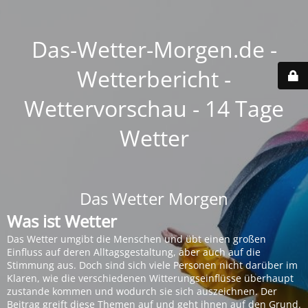
Das-Wetter-Morgen.de -
Wetterbericht -
Wettervorschau - 14 Tage
Wetter
Das Wetter Morgen
Was ist Wetter
Das Wetter umgibt die Menschen und übt einen großen
Einfluss auf deren Alltagsgestaltung, aber auch auf die
Stimmung aus. Doch sind sich viele Personen nicht darüber im
Klaren, wie die verschiedenen Witterungseinflüsse überhaupt
zustande kommen und wodurch sie sich auszeichnen. Der
Beitrag greift diese Themen auf und geht ihnen auf den Grund.