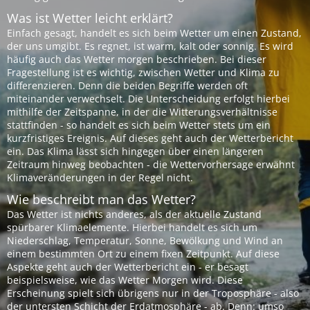
Was ist Wetter leicht erklärt?
Einfach gesagt, handelt es sich beim Wetter um einen Zustand,
der uns umgibt. Es regnet, ist warm, kalt oder sonnig. Es wird
häufig auch das Wetter morgen beschrieben. Bei dieser
Fragestellung ist es wichtig, zwischen Wetter und Klima zu
differenzieren. Denn die beiden Begriffe werden oft
miteinander verwechselt. Die Unterscheidung erfolgt hierbei
mithilfe der Zeitspanne, in der die Witterungsverhältnisse
stattfinden - so handelt es sich beim Wetter stets um ein
kurzfristiges Ereignis. Auf dieses geht auch der Wetterbericht
ein. Das Klima lässt sich hingegen über einen längeren
Zeitraum hinweg beobachten - die Wettervorhersage erwähnt
Klimaveränderungen in der Regel nicht.
Wie beschreibt man das Wetter?
Das Wetter ist nichts anderes, als der aktuelle Zustand
spürbarer Klimaelemente. Hierbei handelt es sich um
Niederschlag, Temperatur, Sonne, Bewölkung und Wind an
einem bestimmten Ort zu einem fixen Zeitpunkt. Auf diese
Aspekte geht auch der Wetterbericht ein - er besagt
beispielsweise, wie das Wetter Morgen wird. Diese
Erscheinung spielt sich übrigens nur in der Troposphäre - also
der untersten Schicht der Erdatmosphäre - ab. Denn: umso