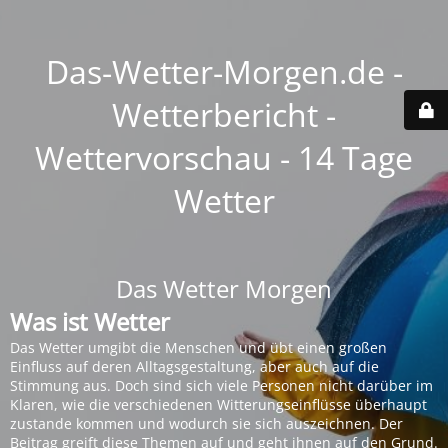
Das-Wetter-Morgen.de -
Wetterbericht -
Wettervorschau - 14 Tage
Wetter
Das Wetter Morgen
Was ist Wetter
Das Wetter umgibt die Menschen und übt einen großen
Einfluss auf deren Alltagsgestaltung, aber auch auf die
Stimmung aus. Doch sind sich viele Personen nicht darüber im
Klaren, wie die verschiedenen Witterungseinflüsse überhaupt
zustande kommen und wodurch sie sich auszeichnen. Der
Beitrag greift diese Themen auf und geht ihnen auf den Grund.