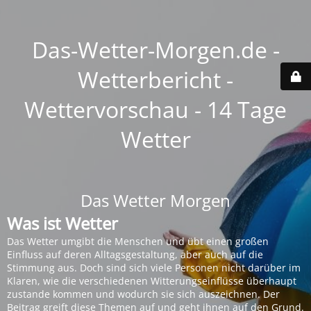
Das-Wetter-Morgen.de -
Wetterbericht -
Wettervorschau - 14 Tage
Wetter
Das Wetter Morgen
Was ist Wetter
Das Wetter umgibt die Menschen und übt einen großen
Einfluss auf deren Alltagsgestaltung, aber auch auf die
Stimmung aus. Doch sind sich viele Personen nicht darüber im
Klaren, wie die verschiedenen Witterungseinflüsse überhaupt
zustande kommen und wodurch sie sich auszeichnen. Der
Beitrag greift diese Themen auf und geht ihnen auf den Grund.