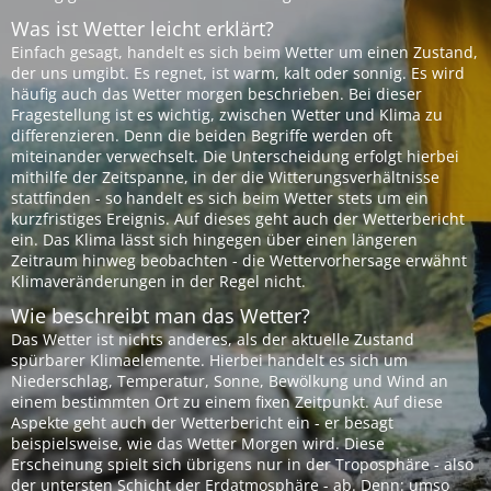
Was ist Wetter leicht erklärt?
Einfach gesagt, handelt es sich beim Wetter um einen Zustand,
der uns umgibt. Es regnet, ist warm, kalt oder sonnig. Es wird
häufig auch das Wetter morgen beschrieben. Bei dieser
Fragestellung ist es wichtig, zwischen Wetter und Klima zu
differenzieren. Denn die beiden Begriffe werden oft
miteinander verwechselt. Die Unterscheidung erfolgt hierbei
mithilfe der Zeitspanne, in der die Witterungsverhältnisse
stattfinden - so handelt es sich beim Wetter stets um ein
kurzfristiges Ereignis. Auf dieses geht auch der Wetterbericht
ein. Das Klima lässt sich hingegen über einen längeren
Zeitraum hinweg beobachten - die Wettervorhersage erwähnt
Klimaveränderungen in der Regel nicht.
Wie beschreibt man das Wetter?
Das Wetter ist nichts anderes, als der aktuelle Zustand
spürbarer Klimaelemente. Hierbei handelt es sich um
Niederschlag, Temperatur, Sonne, Bewölkung und Wind an
einem bestimmten Ort zu einem fixen Zeitpunkt. Auf diese
Aspekte geht auch der Wetterbericht ein - er besagt
beispielsweise, wie das Wetter Morgen wird. Diese
Erscheinung spielt sich übrigens nur in der Troposphäre - also
der untersten Schicht der Erdatmosphäre - ab. Denn: umso