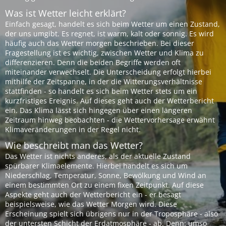
Was ist Wetter leicht erklärt?
Einfach gesagt, handelt es sich beim Wetter um einen Zustand,
der uns umgibt. Es regnet, ist warm, kalt oder sonnig. Es wird
häufig auch das Wetter morgen beschrieben. Bei dieser
Fragestellung ist es wichtig, zwischen Wetter und Klima zu
differenzieren. Denn die beiden Begriffe werden oft
miteinander verwechselt. Die Unterscheidung erfolgt hierbei
mithilfe der Zeitspanne, in der die Witterungsverhältnisse
stattfinden - so handelt es sich beim Wetter stets um ein
kurzfristiges Ereignis. Auf dieses geht auch der Wetterbericht
ein. Das Klima lässt sich hingegen über einen längeren
Zeitraum hinweg beobachten - die Wettervorhersage erwähnt
Klimaveränderungen in der Regel nicht.
Wie beschreibt man das Wetter?
Das Wetter ist nichts anderes, als der aktuelle Zustand
spürbarer Klimaelemente. Hierbei handelt es sich um
Niederschlag, Temperatur, Sonne, Bewölkung und Wind an
einem bestimmten Ort zu einem fixen Zeitpunkt. Auf diese
Aspekte geht auch der Wetterbericht ein - er besagt
beispielsweise, wie das Wetter Morgen wird. Diese
Erscheinung spielt sich übrigens nur in der Troposphäre - also
der untersten Schicht der Erdatmosphäre - ab. Denn: umso