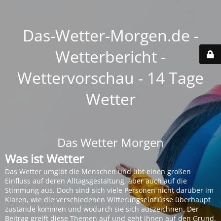
Das-Wetter-Morgen.de -
Wetterbericht -
Wettervorschau - 14 Tage
Wetter
Das Wetter Morgen
Was ist Wetter
Das Wetter umgibt die Menschen und übt einen großen
Einfluss auf deren Alltagsgestaltung, aber auch auf die
Stimmung aus. Doch sind sich viele Personen nicht darüber im
Klaren, wie die verschiedenen Witterungseinflüsse überhaupt
zustande kommen und wodurch sie sich auszeichnen. Der
Beitrag greift diese Themen auf und geht ihnen auf den Grund.