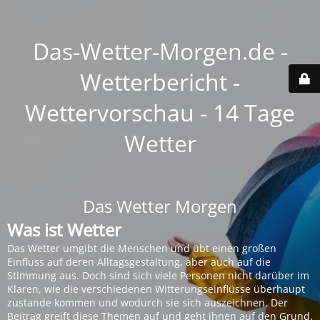
Das-Wetter-Morgen.de -
Wetterbericht -
Wettervorschau - 14 Tage
Wetter
Das Wetter Morgen
Was ist Wetter
Das Wetter umgibt die Menschen und übt einen großen
Einfluss auf deren Alltagsgestaltung, aber auch auf die
Stimmung aus. Doch sind sich viele Personen nicht darüber im
Klaren, wie die verschiedenen Witterungseinflüsse überhaupt
zustande kommen und wodurch sie sich auszeichnen. Der
Beitrag greift diese Themen auf und geht ihnen auf den Grund.