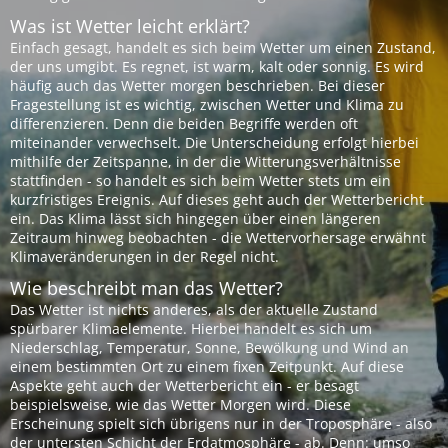
Was ist Wetter leicht erklärt?
Einfach gesagt, handelt es sich beim Wetter um einen Zustand,
der uns umgibt. Es regnet, ist warm, kalt oder sonnig. Es wird
häufig auch das Wetter morgen beschrieben. Bei dieser
Fragestellung ist es wichtig, zwischen Wetter und Klima zu
differenzieren. Denn die beiden Begriffe werden oft
miteinander verwechselt. Die Unterscheidung erfolgt hierbei
mithilfe der Zeitspanne, in der die Witterungsverhältnisse
stattfinden - so handelt es sich beim Wetter stets um ein
kurzfristiges Ereignis. Auf dieses geht auch der Wetterbericht
ein. Das Klima lässt sich hingegen über einen längeren
Zeitraum hinweg beobachten - die Wettervorhersage erwähnt
Klimaveränderungen in der Regel nicht.
Wie beschreibt man das Wetter?
Das Wetter ist nichts anderes, als der aktuelle Zustand
spürbarer Klimaelemente. Hierbei handelt es sich um
Niederschlag, Temperatur, Sonne, Bewölkung und Wind an
einem bestimmten Ort zu einem fixen Zeitpunkt. Auf diese
Aspekte geht auch der Wetterbericht ein - er besagt
beispielsweise, wie das Wetter Morgen wird. Diese
Erscheinung spielt sich übrigens nur in der Troposphäre - also
der untersten Schicht der Erdatmosphäre - ab. Denn: umso