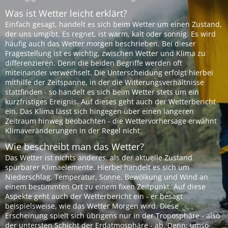
Was ist Wetter leicht erklärt?
Einfach gesagt, handelt es sich beim Wetter um einen Zustand,
der uns umgibt. Es regnet, ist warm, kalt oder sonnig. Es wird
häufig auch das Wetter morgen beschrieben. Bei dieser
Fragestellung ist es wichtig, zwischen Wetter und Klima zu
differenzieren. Denn die beiden Begriffe werden oft
miteinander verwechselt. Die Unterscheidung erfolgt hierbei
mithilfe der Zeitspanne, in der die Witterungsverhältnisse
stattfinden - so handelt es sich beim Wetter stets um ein
kurzfristiges Ereignis. Auf dieses geht auch der Wetterbericht
ein. Das Klima lässt sich hingegen über einen längeren
Zeitraum hinweg beobachten - die Wettervorhersage erwähnt
Klimaveränderungen in der Regel nicht.
Wie beschreibt man das Wetter?
Das Wetter ist nichts anderes, als der aktuelle Zustand
spürbarer Klimaelemente. Hierbei handelt es sich um
Niederschlag, Temperatur, Sonne, Bewölkung und Wind an
einem bestimmten Ort zu einem fixen Zeitpunkt. Auf diese
Aspekte geht auch der Wetterbericht ein - er besagt
beispielsweise, wie das Wetter Morgen wird. Diese
Erscheinung spielt sich übrigens nur in der Troposphäre - also
der untersten Schicht der Erdatmosphäre - ab. Denn: umso