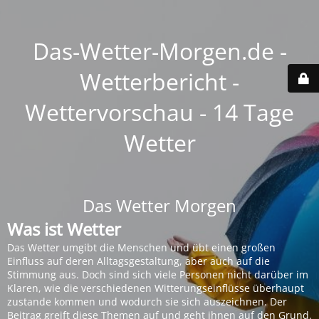
Das-Wetter-Morgen.de -
Wetterbericht -
Wettervorschau - 14 Tage
Wetter
Das Wetter Morgen
Was ist Wetter
Das Wetter umgibt die Menschen und übt einen großen
Einfluss auf deren Alltagsgestaltung, aber auch auf die
Stimmung aus. Doch sind sich viele Personen nicht darüber im
Klaren, wie die verschiedenen Witterungseinflüsse überhaupt
zustande kommen und wodurch sie sich auszeichnen. Der
Beitrag greift diese Themen auf und geht ihnen auf den Grund.