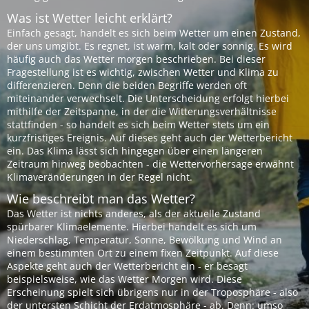
Was ist Wetter leicht erklärt?
Einfach gesagt, handelt es sich beim Wetter um einen Zustand,
der uns umgibt. Es regnet, ist warm, kalt oder sonnig. Es wird
häufig auch das Wetter morgen beschrieben. Bei dieser
Fragestellung ist es wichtig, zwischen Wetter und Klima zu
differenzieren. Denn die beiden Begriffe werden oft
miteinander verwechselt. Die Unterscheidung erfolgt hierbei
mithilfe der Zeitspanne, in der die Witterungsverhältnisse
stattfinden - so handelt es sich beim Wetter stets um ein
kurzfristiges Ereignis. Auf dieses geht auch der Wetterbericht
ein. Das Klima lässt sich hingegen über einen längeren
Zeitraum hinweg beobachten - die Wettervorhersage erwähnt
Klimaveränderungen in der Regel nicht.
Wie beschreibt man das Wetter?
Das Wetter ist nichts anderes, als der aktuelle Zustand
spürbarer Klimaelemente. Hierbei handelt es sich um
Niederschlag, Temperatur, Sonne, Bewölkung und Wind an
einem bestimmten Ort zu einem fixen Zeitpunkt. Auf diese
Aspekte geht auch der Wetterbericht ein - er besagt
beispielsweise, wie das Wetter Morgen wird. Diese
Erscheinung spielt sich übrigens nur in der Troposphäre - also
der untersten Schicht der Erdatmosphäre - ab. Denn: umso