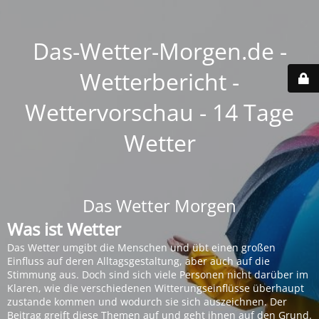
Das-Wetter-Morgen.de -
Wetterbericht -
Wettervorschau - 14 Tage
Wetter
Das Wetter Morgen
Was ist Wetter
Das Wetter umgibt die Menschen und übt einen großen
Einfluss auf deren Alltagsgestaltung, aber auch auf die
Stimmung aus. Doch sind sich viele Personen nicht darüber im
Klaren, wie die verschiedenen Witterungseinflüsse überhaupt
zustande kommen und wodurch sie sich auszeichnen. Der
Beitrag greift diese Themen auf und geht ihnen auf den Grund.