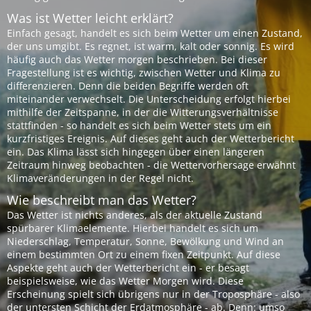
Was ist Wetter leicht erklärt?
Einfach gesagt, handelt es sich beim Wetter um einen Zustand,
der uns umgibt. Es regnet, ist warm, kalt oder sonnig. Es wird
häufig auch das Wetter morgen beschrieben. Bei dieser
Fragestellung ist es wichtig, zwischen Wetter und Klima zu
differenzieren. Denn die beiden Begriffe werden oft
miteinander verwechselt. Die Unterscheidung erfolgt hierbei
mithilfe der Zeitspanne, in der die Witterungsverhältnisse
stattfinden - so handelt es sich beim Wetter stets um ein
kurzfristiges Ereignis. Auf dieses geht auch der Wetterbericht
ein. Das Klima lässt sich hingegen über einen längeren
Zeitraum hinweg beobachten - die Wettervorhersage erwähnt
Klimaveränderungen in der Regel nicht.
Wie beschreibt man das Wetter?
Das Wetter ist nichts anderes, als der aktuelle Zustand
spürbarer Klimaelemente. Hierbei handelt es sich um
Niederschlag, Temperatur, Sonne, Bewölkung und Wind an
einem bestimmten Ort zu einem fixen Zeitpunkt. Auf diese
Aspekte geht auch der Wetterbericht ein - er besagt
beispielsweise, wie das Wetter Morgen wird. Diese
Erscheinung spielt sich übrigens nur in der Troposphäre - also
der untersten Schicht der Erdatmosphäre - ab. Denn: umso