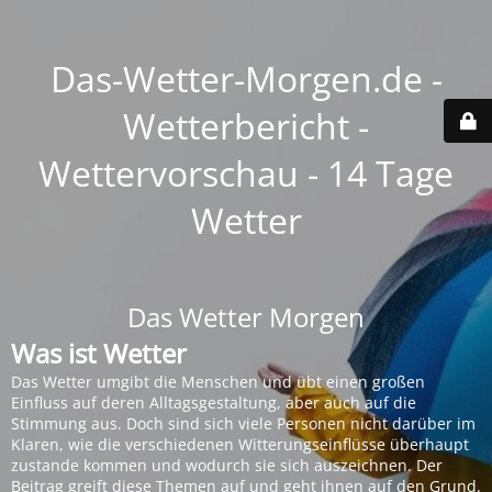
Das-Wetter-Morgen.de -
Wetterbericht -
Wettervorschau - 14 Tage
Wetter
Das Wetter Morgen
Was ist Wetter
Das Wetter umgibt die Menschen und übt einen großen
Einfluss auf deren Alltagsgestaltung, aber auch auf die
Stimmung aus. Doch sind sich viele Personen nicht darüber im
Klaren, wie die verschiedenen Witterungseinflüsse überhaupt
zustande kommen und wodurch sie sich auszeichnen. Der
Beitrag greift diese Themen auf und geht ihnen auf den Grund.