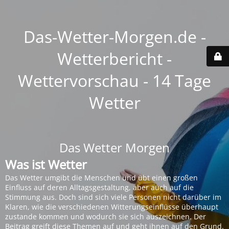
Das-Wetter-Morgen.de -
Wetterbericht -
Wettervorschau - 14 Tage
Wetter
Das Wetter Morgen
Was ist Wetter
Das Wetter umgibt die Menschen und übt einen großen
Einfluss auf deren Alltagsgestaltung, aber auch auf die
Stimmung aus. Doch sind sich viele Personen nicht darüber im
Klaren, wie die verschiedenen Witterungseinflüsse überhaupt
zustande kommen und wodurch sie sich auszeichnen. Der
Beitrag greift diese Themen auf und geht ihnen auf den Grund.