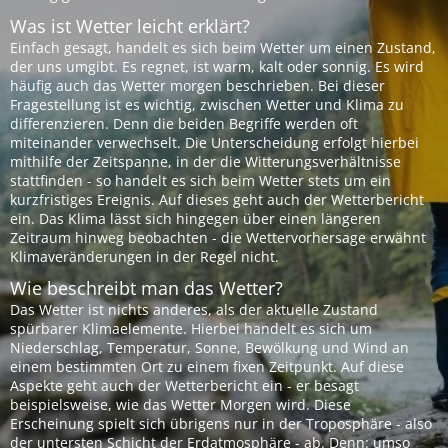
Was ist Wetter leicht erklärt?
Einfach gesagt, handelt es sich beim Wetter um einen Zustand,
der uns umgibt. Es regnet, ist warm, kalt oder sonnig. Es wird
häufig auch das Wetter morgen beschrieben. Bei dieser
Fragestellung ist es wichtig, zwischen Wetter und Klima zu
differenzieren. Denn die beiden Begriffe werden oft
miteinander verwechselt. Die Unterscheidung erfolgt hierbei
mithilfe der Zeitspanne, in der die Witterungsverhältnisse
stattfinden - so handelt es sich beim Wetter stets um ein
kurzfristiges Ereignis. Auf dieses geht auch der Wetterbericht
ein. Das Klima lässt sich hingegen über einen längeren
Zeitraum hinweg beobachten - die Wettervorhersage erwähnt
Klimaveränderungen in der Regel nicht.
Wie beschreibt man das Wetter?
Das Wetter ist nichts anderes, als der aktuelle Zustand
spürbarer Klimaelemente. Hierbei handelt es sich um
Niederschlag, Temperatur, Sonne, Bewölkung und Wind an
einem bestimmten Ort zu einem fixen Zeitpunkt. Auf diese
Aspekte geht auch der Wetterbericht ein - er besagt
beispielsweise, wie das Wetter Morgen wird. Diese
Erscheinung spielt sich übrigens nur in der Troposphäre - also
der untersten Schicht der Erdatmosphäre - ab. Denn: umso