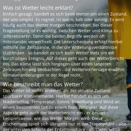
Was ist Wetter leicht erklärt?
Einfach gesagt, handelt es sich beim Wetter um einen Zustand,
der uns umgibt. Es regnet, ist warm, kalt oder sonnig. Es wird
häufig auch das Wetter morgen beschrieben. Bei dieser
Fragestellung ist es wichtig, zwischen Wetter und Klima zu
differenzieren. Denn die beiden Begriffe werden oft
miteinander verwechselt. Die Unterscheidung erfolgt hierbei
mithilfe der Zeitspanne, in der die Witterungsverhältnisse
stattfinden - so handelt es sich beim Wetter stets um ein
kurzfristiges Ereignis. Auf dieses geht auch der Wetterbericht
ein. Das Klima lässt sich hingegen über einen längeren
Zeitraum hinweg beobachten - die Wettervorhersage erwähnt
Klimaveränderungen in der Regel nicht.
Wie beschreibt man das Wetter?
Das Wetter ist nichts anderes, als der aktuelle Zustand
spürbarer Klimaelemente. Hierbei handelt es sich um
Niederschlag, Temperatur, Sonne, Bewölkung und Wind an
einem bestimmten Ort zu einem fixen Zeitpunkt. Auf diese
Aspekte geht auch der Wetterbericht ein - er besagt
beispielsweise, wie das Wetter Morgen wird. Diese
Erscheinung spielt sich übrigens nur in der Troposphäre - also
der untersten Schicht der Erdatmosphäre - ab. Denn: umso