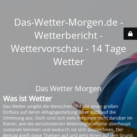
Das-Wetter-Morgen.de -
Wetterbericht -
Wettervorschau - 14 Tage
Wetter
Das Wetter Morgen
Was ist Wetter
Das Wetter umgibt die Menschen und übt einen großen
Einfluss auf deren Alltagsgestaltung, aber auch auf die
Stimmung aus. Doch sind sich viele Personen nicht darüber im
Klaren, wie die verschiedenen Witterungseinflüsse überhaupt
zustande kommen und wodurch sie sich auszeichnen. Der
Beitrag greift diese Themen auf und geht ihnen auf den Grund.