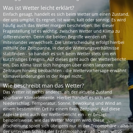
Was ist Wetter leicht erklärt?
Einfach gesagt, handelt es sich beim Wetter um einen Zustand,
der uns umgibt. Es regnet, ist warm, kalt oder sonnig. Es wird
häufig auch das Wetter morgen beschrieben. Bei dieser
Fragestellung ist es wichtig, zwischen Wetter und Klima zu
differenzieren. Denn die beiden Begriffe werden oft
miteinander verwechselt. Die Unterscheidung erfolgt hierbei
mithilfe der Zeitspanne, in der die Witterungsverhältnisse
stattfinden - so handelt es sich beim Wetter stets um ein
kurzfristiges Ereignis. Auf dieses geht auch der Wetterbericht
ein. Das Klima lässt sich hingegen über einen längeren
Zeitraum hinweg beobachten - die Wettervorhersage erwähnt
Klimaveränderungen in der Regel nicht.
Wie beschreibt man das Wetter?
Das Wetter ist nichts anderes, als der aktuelle Zustand
spürbarer Klimaelemente. Hierbei handelt es sich um
Niederschlag, Temperatur, Sonne, Bewölkung und Wind an
einem bestimmten Ort zu einem fixen Zeitpunkt. Auf diese
Aspekte geht auch der Wetterbericht ein - er besagt
beispielsweise, wie das Wetter Morgen wird. Diese
Erscheinung spielt sich übrigens nur in der Troposphäre - also
der untersten Schicht der Erdatmosphäre - ab. Denn: umso