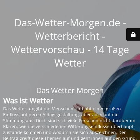
Das-Wetter-Morgen.de -
Wetterbericht -
Wettervorschau - 14 Tage
Wetter
Das Wetter Morgen
Was ist Wetter
Das Wetter umgibt die Menschen und übt einen großen
Einfluss auf deren Alltagsgestaltung, aber auch auf die
Stimmung aus. Doch sind sich viele Personen nicht darüber im
Klaren, wie die verschiedenen Witterungseinflüsse überhaupt
zustande kommen und wodurch sie sich auszeichnen. Der
Beitrag greift diese Themen auf und geht ihnen auf den Grund.