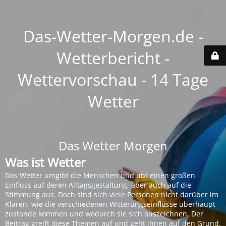
Das-Wetter-Morgen.de -
Wetterbericht -
Wettervorschau - 14 Tage
Wetter
Das Wetter Morgen
Was ist Wetter
Das Wetter umgibt die Menschen und übt einen großen
Einfluss auf deren Alltagsgestaltung, aber auch auf die
Stimmung aus. Doch sind sich viele Personen nicht darüber im
Klaren, wie die verschiedenen Witterungseinflüsse überhaupt
zustande kommen und wodurch sie sich auszeichnen. Der
Beitrag greift diese Themen auf und geht ihnen auf den Grund.