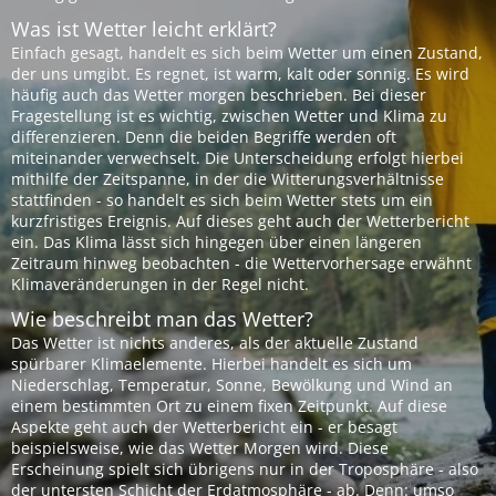
Was ist Wetter leicht erklärt?
Einfach gesagt, handelt es sich beim Wetter um einen Zustand,
der uns umgibt. Es regnet, ist warm, kalt oder sonnig. Es wird
häufig auch das Wetter morgen beschrieben. Bei dieser
Fragestellung ist es wichtig, zwischen Wetter und Klima zu
differenzieren. Denn die beiden Begriffe werden oft
miteinander verwechselt. Die Unterscheidung erfolgt hierbei
mithilfe der Zeitspanne, in der die Witterungsverhältnisse
stattfinden - so handelt es sich beim Wetter stets um ein
kurzfristiges Ereignis. Auf dieses geht auch der Wetterbericht
ein. Das Klima lässt sich hingegen über einen längeren
Zeitraum hinweg beobachten - die Wettervorhersage erwähnt
Klimaveränderungen in der Regel nicht.
Wie beschreibt man das Wetter?
Das Wetter ist nichts anderes, als der aktuelle Zustand
spürbarer Klimaelemente. Hierbei handelt es sich um
Niederschlag, Temperatur, Sonne, Bewölkung und Wind an
einem bestimmten Ort zu einem fixen Zeitpunkt. Auf diese
Aspekte geht auch der Wetterbericht ein - er besagt
beispielsweise, wie das Wetter Morgen wird. Diese
Erscheinung spielt sich übrigens nur in der Troposphäre - also
der untersten Schicht der Erdatmosphäre - ab. Denn: umso