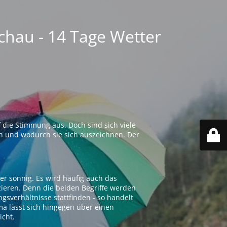
chau - 14 Tage Wetter
 die Stimmung aus. Doch sind sich viele
n und wodurch sie sich auszeichnen. Der
er sonnig. Es wird häufig auch das
zieren. Denn die beiden Begriffe werden
ngsverhältnisse stattfinden - so handelt
ima lässt sich hingegen über einen
icht.