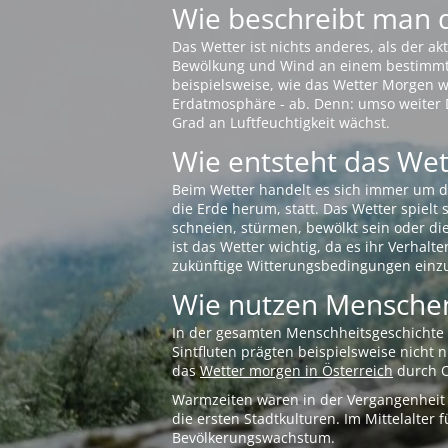
Wie beschreibt man 
Das Wetter ist nichts anderes, als der 
Bewölkung und Wind an einem bestimmten 
beispielsweise, wie das Wetter Morgen wi
Erdatmosphäre - ab. Denn: umso weiter 
Grad an Luftfeuchtigkeit wächst.
Wie entsteht das Wett
Beim Wetter handelt es sich immer um d
die Erde herum, statt. Das Wetter spielt
schneien, stürmen, bewölkt sein oder di
ist das Wetter wichtig, da es ihr Verhalt
zukünftige Witterungsbedingungen einzu
Wie nutzen Menschen
In der gesamten Menschheitsgeschichte s
Sintfluten prägten beispielsweise nicht
das
Wetter morgen in Österreich
durch O
Warmzeiten waren in der Vergangenheit s
die ersten Stadtkulturen. Im Mittelalte
Bevölkerungswachstum.