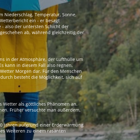
 um Niederschlag, Temperatur, Sonne,
etterbericht ein - er besagt
 - also der untersten Schicht der
geschehen ab, während gleichzeitig der
ns in der Atmosphäre, der Lufthülle um
Es kann in diesem Fall also regnen,
as Wetter Morgen dar. Für den Menschen
adurch besteht die Möglichkeit, sich auf
s Wetter als göttliches Phänomen an.
ionen. Früher versuchte man außerdem,
000 Jahren aufgrund einer Erderwärmung
 des Weiteren zu einem rasanten