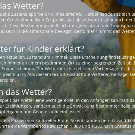
das Wetter?
aktuelle Zustand spürbarer Klimaelemente. Hierbei handelt es sich
Ort zu einem fixen Zeitpunkt. Auf diese Aspekte geht auch der W
rd. Diese Erscheinung spielt sich übrigens nur in der Troposphäre
Du Dich in die Atmosphäre bewegst, desto mehr nimmt das Wetter
er für Kinder erklärt?
en aktuellen Zustand am Himmel. Diese Erscheinung findet übrige
 sich immer an einem bestimmten Ort zu einer begrenzten Zeit ab. 
e Sonne scheinen. Der Wetterbericht stellt eine Vorhersage für d
en beeinflusst. Aus diesem Grund existiert die Wettervorhersage. D
stellen.
 das Wetter?
pielt das Wetter eine wichtige Rolle. In den Anfängen sah man da
 nur Erzählungen, sondern auch die Entwicklung bestimmter Relig
pfergaben und Gebete zu beeinflussen.
tets Phasen von kultureller Blüte. So entstanden bereits vor 10.
r führte eine Warmperiode zwischen 1.000 und 1.300 nach Christus