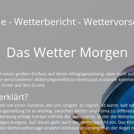
 - Wetterbericht - Wettervors
Das Wetter Morgen
einen großen Einfluss auf deren Alltagsgestaltung, aber auch auf
die verschiedenen Witterungseinflüsse überhaupt zustande komme
t ihnen auf den Grund.
erklärt?
ter um einen Zustand, der uns umgibt. Es regnet, ist warm, kalt od
agestellung ist es wichtig, zwischen Wetter und Klima zu differen
eidung erfolgt hierbei mithilfe der Zeitspanne, in der die Witteru
tiges Ereignis. Auf dieses geht auch der Wetterbericht ein. Das Kl
die Wettervorhersage erwähnt Klimaveränderungen in der Regel n