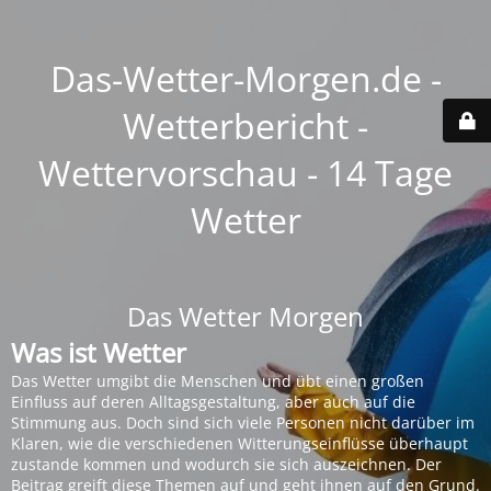
Das-Wetter-Morgen.de -
Wetterbericht -
Wettervorschau - 14 Tage
Wetter
Das Wetter Morgen
Was ist Wetter
Das Wetter umgibt die Menschen und übt einen großen
Einfluss auf deren Alltagsgestaltung, aber auch auf die
Stimmung aus. Doch sind sich viele Personen nicht darüber im
Klaren, wie die verschiedenen Witterungseinflüsse überhaupt
zustande kommen und wodurch sie sich auszeichnen. Der
Beitrag greift diese Themen auf und geht ihnen auf den Grund.