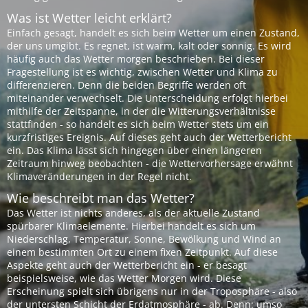
Was ist Wetter leicht erklärt?
Einfach gesagt, handelt es sich beim Wetter um einen Zustand,
der uns umgibt. Es regnet, ist warm, kalt oder sonnig. Es wird
häufig auch das Wetter morgen beschrieben. Bei dieser
Fragestellung ist es wichtig, zwischen Wetter und Klima zu
differenzieren. Denn die beiden Begriffe werden oft
miteinander verwechselt. Die Unterscheidung erfolgt hierbei
mithilfe der Zeitspanne, in der die Witterungsverhältnisse
stattfinden - so handelt es sich beim Wetter stets um ein
kurzfristiges Ereignis. Auf dieses geht auch der Wetterbericht
ein. Das Klima lässt sich hingegen über einen längeren
Zeitraum hinweg beobachten - die Wettervorhersage erwähnt
Klimaveränderungen in der Regel nicht.
Wie beschreibt man das Wetter?
Das Wetter ist nichts anderes, als der aktuelle Zustand
spürbarer Klimaelemente. Hierbei handelt es sich um
Niederschlag, Temperatur, Sonne, Bewölkung und Wind an
einem bestimmten Ort zu einem fixen Zeitpunkt. Auf diese
Aspekte geht auch der Wetterbericht ein - er besagt
beispielsweise, wie das Wetter Morgen wird. Diese
Erscheinung spielt sich übrigens nur in der Troposphäre - also
der untersten Schicht der Erdatmosphäre - ab. Denn: umso