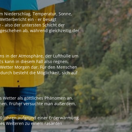
 um Niederschlag, Temperatur, Sonne,
etterbericht ein - er besagt
 - also der untersten Schicht der
geschehen ab, während gleichzeitig der
ns in der Atmosphäre, der Lufthülle um
Es kann in diesem Fall also regnen,
as Wetter Morgen dar. Für den Menschen
adurch besteht die Möglichkeit, sich auf
s Wetter als göttliches Phänomen an.
ionen. Früher versuchte man außerdem,
000 Jahren aufgrund einer Erderwärmung
 des Weiteren zu einem rasanten