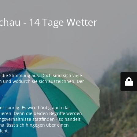
chau - 14 Tage Wetter
 die Stimmung aus. Doch sind sich viele
n und wodurch sie sich auszeichnen. Der
er sonnig. Es wird häufig auch das
zieren. Denn die beiden Begriffe werden
ngsverhältnisse stattfinden - so handelt
ima lässt sich hingegen über einen
icht.