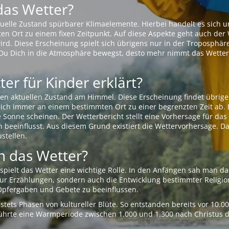
das Wetter?
aktuelle Zustand spürbarer Klimaelemente. Hierbei handelt es sich
Ort zu einem fixen Zeitpunkt. Auf diese Aspekte geht auch der W
rd. Diese Erscheinung spielt sich übrigens nur in der Troposphäre
Du Dich in die Atmosphäre bewegst, desto mehr nimmt das Wetter
er für Kinder erklärt?
en aktuellen Zustand am Himmel. Diese Erscheinung findet übrige
 sich immer an einem bestimmten Ort zu einer begrenzten Zeit ab. 
e Sonne scheinen. Der Wetterbericht stellt eine Vorhersage für d
en beeinflusst. Aus diesem Grund existiert die Wettervorhersage. D
stellen.
 das Wetter?
pielt das Wetter eine wichtige Rolle. In den Anfängen sah man da
 nur Erzählungen, sondern auch die Entwicklung bestimmter Relig
pfergaben und Gebete zu beeinflussen.
tets Phasen von kultureller Blüte. So entstanden bereits vor 10.
r führte eine Warmperiode zwischen 1.000 und 1.300 nach Christus