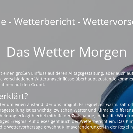
 - Wetterbericht - Wettervors
Das Wetter Morgen
einen großen Einfluss auf deren Alltagsgestaltung, aber auch auf
die verschiedenen Witterungseinflüsse überhaupt zustande komme
t ihnen auf den Grund.
erklärt?
ter um einen Zustand, der uns umgibt. Es regnet, ist warm, kalt od
agestellung ist es wichtig, zwischen Wetter und Klima zu differen
eidung erfolgt hierbei mithilfe der Zeitspanne, in der die Witteru
tiges Ereignis. Auf dieses geht auch der Wetterbericht ein. Das Kl
die Wettervorhersage erwähnt Klimaveränderungen in der Regel n