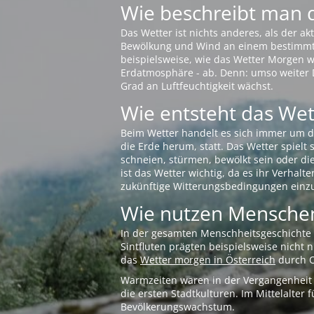
Wie beschreibt man 
Das Wetter ist nichts anderes, als der 
Bewölkung und Wind an einem bestimmten 
beispielsweise, wie das Wetter Morgen wi
Erdatmosphäre - ab. Denn: umso weiter 
Grad an Luftfeuchtigkeit wächst.
Wie entsteht das Wett
Beim Wetter handelt es sich immer um d
die Erde herum, statt. Das Wetter spielt
schneien, stürmen, bewölkt sein oder di
ist das Wetter wichtig, da es ihr Verhalt
zukünftige Witterungsbedingungen einzu
Wie nutzen Menschen
In der gesamten Menschheitsgeschichte s
Sintfluten prägten beispielsweise nicht
das
Wetter morgen in Österreich
durch O
Warmzeiten waren in der Vergangenheit s
die ersten Stadtkulturen. Im Mittelalte
Bevölkerungswachstum.