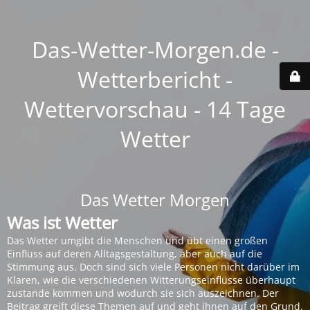
Das-Wetter-Morgen.de -
Wetterbericht -
Wettervorschau - 14 Tage
Wetter
Das Wetter Morgen
Was ist Wetter
Das Wetter umgibt die Menschen und übt einen großen
Einfluss auf deren Alltagsgestaltung, aber auch auf die
Stimmung aus. Doch sind sich viele Personen nicht darüber im
Klaren, wie die verschiedenen Witterungseinflüsse überhaupt
zustande kommen und wodurch sie sich auszeichnen. Der
Beitrag greift diese Themen auf und geht ihnen auf den Grund.