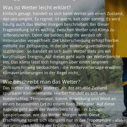
Was ist Wetter leicht erklärt?
Einfach gesagt, handelt es sich beim Wetter um einen Zustand,
der uns umgibt. Es regnet, ist warm, kalt oder sonnig. Es wird
häufig auch das Wetter morgen beschrieben. Bei dieser
Fragestellung ist es wichtig, zwischen Wetter und Klima zu
differenzieren. Denn die beiden Begriffe werden oft
miteinander verwechselt. Die Unterscheidung erfolgt hierbei
mithilfe der Zeitspanne, in der die Witterungsverhältnisse
stattfinden - so handelt es sich beim Wetter stets um ein
kurzfristiges Ereignis. Auf dieses geht auch der Wetterbericht
ein. Das Klima lässt sich hingegen über einen längeren
Zeitraum hinweg beobachten - die Wettervorhersage erwähnt
Klimaveränderungen in der Regel nicht.
Wie beschreibt man das Wetter?
Das Wetter ist nichts anderes, als der aktuelle Zustand
spürbarer Klimaelemente. Hierbei handelt es sich um
Niederschlag, Temperatur, Sonne, Bewölkung und Wind an
einem bestimmten Ort zu einem fixen Zeitpunkt. Auf diese
Aspekte geht auch der Wetterbericht ein - er besagt
beispielsweise, wie das Wetter Morgen wird. Diese
Erscheinung spielt sich übrigens nur in der Troposphäre - also
der untersten Schicht der Erdatmosphäre - ab. Denn: umso