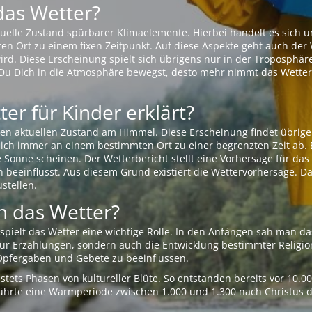
das Wetter?
aktuelle Zustand spürbarer Klimaelemente. Hierbei handelt es sich
Ort zu einem fixen Zeitpunkt. Auf diese Aspekte geht auch der W
rd. Diese Erscheinung spielt sich übrigens nur in der Troposphäre
Du Dich in die Atmosphäre bewegst, desto mehr nimmt das Wetter
er für Kinder erklärt?
en aktuellen Zustand am Himmel. Diese Erscheinung findet übrige
 sich immer an einem bestimmten Ort zu einer begrenzten Zeit ab. 
e Sonne scheinen. Der Wetterbericht stellt eine Vorhersage für d
en beeinflusst. Aus diesem Grund existiert die Wettervorhersage. D
stellen.
 das Wetter?
pielt das Wetter eine wichtige Rolle. In den Anfängen sah man da
 nur Erzählungen, sondern auch die Entwicklung bestimmter Relig
pfergaben und Gebete zu beeinflussen.
tets Phasen von kultureller Blüte. So entstanden bereits vor 10.
r führte eine Warmperiode zwischen 1.000 und 1.300 nach Christus