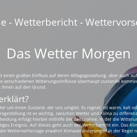
 - Wetterbericht - Wettervors
Das Wetter Morgen
einen großen Einfluss auf deren Alltagsgestaltung, aber auch auf
die verschiedenen Witterungseinflüsse überhaupt zustande komme
t ihnen auf den Grund.
erklärt?
ter um einen Zustand, der uns umgibt. Es regnet, ist warm, kalt od
agestellung ist es wichtig, zwischen Wetter und Klima zu differen
eidung erfolgt hierbei mithilfe der Zeitspanne, in der die Witteru
tiges Ereignis. Auf dieses geht auch der Wetterbericht ein. Das Kl
die Wettervorhersage erwähnt Klimaveränderungen in der Regel n