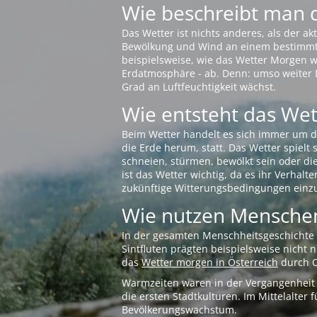
Wie beschreibt man 
Das Wetter ist nichts anderes, als der 
Bewölkung und Wind an einem bestimmten 
beispielsweise, wie das Wetter Morgen wi
Erdatmosphäre - ab. Denn: umso weiter 
Grad an Luftfeuchtigkeit wächst.
Wie entsteht das Wett
Beim Wetter handelt es sich immer um d
die Erde herum, statt. Das Wetter spielt
schneien, stürmen, bewölkt sein oder di
ist das Wetter wichtig, da es ihr Verhalt
zukünftige Witterungsbedingungen einzu
Wie nutzen Menschen
In der gesamten Menschheitsgeschichte s
Sintfluten prägten beispielsweise nicht
das
Wetter morgen in Österreich
durch O
Warmzeiten waren in der Vergangenheit s
die ersten Stadtkulturen. Im Mittelalte
Bevölkerungswachstum.