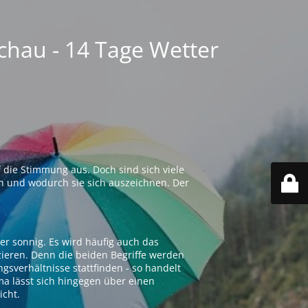
chau - 14 Tage Wetter
 die Stimmung aus. Doch sind sich viele
n und wodurch sie sich auszeichnen. Der
er sonnig. Es wird häufig auch das
zieren. Denn die beiden Begriffe werden
ngsverhältnisse stattfinden - so handelt
ima lässt sich hingegen über einen
icht.