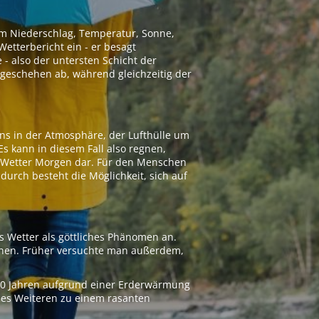
 um Niederschlag, Temperatur, Sonne,
etterbericht ein - er besagt
 - also der untersten Schicht der
geschehen ab, während gleichzeitig der
ns in der Atmosphäre, der Lufthülle um
Es kann in diesem Fall also regnen,
as Wetter Morgen dar. Für den Menschen
adurch besteht die Möglichkeit, sich auf
s Wetter als göttliches Phänomen an.
ionen. Früher versuchte man außerdem,
000 Jahren aufgrund einer Erderwärmung
 des Weiteren zu einem rasanten