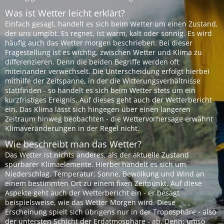
Was ist Wetter leicht erklärt?
Einfach gesagt, handelt es sich beim Wetter um einen Zustand,
der uns umgibt. Es regnet, ist warm, kalt oder sonnig. Es wird
häufig auch das Wetter morgen beschrieben. Bei dieser
Fragestellung ist es wichtig, zwischen Wetter und Klima zu
differenzieren. Denn die beiden Begriffe werden oft
miteinander verwechselt. Die Unterscheidung erfolgt hierbei
mithilfe der Zeitspanne, in der die Witterungsverhältnisse
stattfinden - so handelt es sich beim Wetter stets um ein
kurzfristiges Ereignis. Auf dieses geht auch der Wetterbericht
ein. Das Klima lässt sich hingegen über einen längeren
Zeitraum hinweg beobachten - die Wettervorhersage erwähnt
Klimaveränderungen in der Regel nicht.
Wie beschreibt man das Wetter?
Das Wetter ist nichts anderes, als der aktuelle Zustand
spürbarer Klimaelemente. Hierbei handelt es sich um
Niederschlag, Temperatur, Sonne, Bewölkung und Wind an
einem bestimmten Ort zu einem fixen Zeitpunkt. Auf diese
Aspekte geht auch der Wetterbericht ein - er besagt
beispielsweise, wie das Wetter Morgen wird. Diese
Erscheinung spielt sich übrigens nur in der Troposphäre - also
der untersten Schicht der Erdatmosphäre - ab. Denn: umso