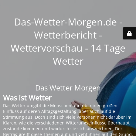
Das-Wetter-Morgen.de -
Wetterbericht -
Wettervorschau - 14 Tage
Wetter
Das Wetter Morgen
Was ist Wetter
Das Wetter umgibt die Menschen und übt einen großen
Einfluss auf deren Alltagsgestaltung, aber auch auf die
Stimmung aus. Doch sind sich viele Personen nicht darüber im
Klaren, wie die verschiedenen Witterungseinflüsse überhaupt
zustande kommen und wodurch sie sich auszeichnen. Der
Beitrag greift diese Themen auf und geht ihnen auf den Grund.