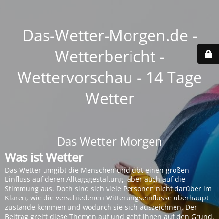
Das-Wetter-Morgen.de -
Wetterbericht -
Wettervorschau - 14 Tage
Wetter
Das Wetter Morgen
Was ist Wetter
Das Wetter umgibt die Menschen und übt einen großen
Einfluss auf deren Alltagsgestaltung, aber auch auf die
Stimmung aus. Doch sind sich viele Personen nicht darüber im
Klaren, wie die verschiedenen Witterungseinflüsse überhaupt
zustande kommen und wodurch sie sich auszeichnen. Der
Beitrag greift diese Themen auf und geht ihnen auf den Grund.