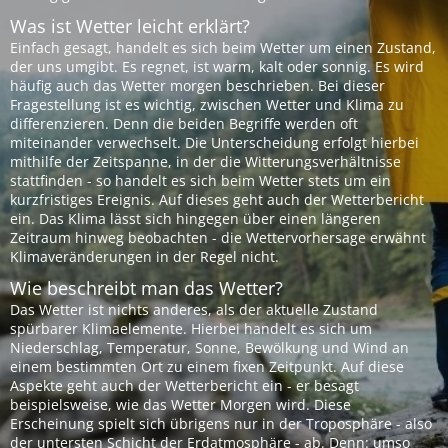
Was ist Wetter leicht erklärt?
Einfach gesagt, handelt es sich beim Wetter um einen Zustand,
der uns umgibt. Es regnet, ist warm, kalt oder sonnig. Es wird
häufig auch das Wetter morgen beschrieben. Bei dieser
Fragestellung ist es wichtig, zwischen Wetter und Klima zu
differenzieren. Denn die beiden Begriffe werden oft
miteinander verwechselt. Die Unterscheidung erfolgt hierbei
mithilfe der Zeitspanne, in der die Witterungsverhältnisse
stattfinden - so handelt es sich beim Wetter stets um ein
kurzfristiges Ereignis. Auf dieses geht auch der Wetterbericht
ein. Das Klima lässt sich hingegen über einen längeren
Zeitraum hinweg beobachten - die Wettervorhersage erwähnt
Klimaveränderungen in der Regel nicht.
Wie beschreibt man das Wetter?
Das Wetter ist nichts anderes, als der aktuelle Zustand
spürbarer Klimaelemente. Hierbei handelt es sich um
Niederschlag, Temperatur, Sonne, Bewölkung und Wind an
einem bestimmten Ort zu einem fixen Zeitpunkt. Auf diese
Aspekte geht auch der Wetterbericht ein - er besagt
beispielsweise, wie das Wetter Morgen wird. Diese
Erscheinung spielt sich übrigens nur in der Troposphäre - also
der untersten Schicht der Erdatmosphäre - ab. Denn: umso