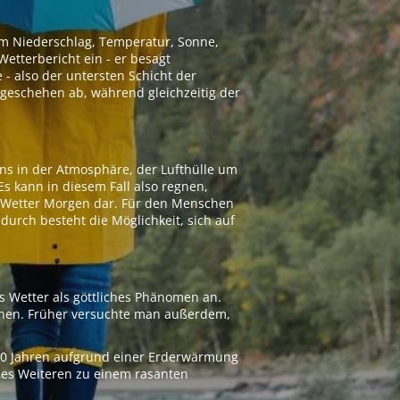
 um Niederschlag, Temperatur, Sonne,
etterbericht ein - er besagt
 - also der untersten Schicht der
geschehen ab, während gleichzeitig der
ns in der Atmosphäre, der Lufthülle um
Es kann in diesem Fall also regnen,
as Wetter Morgen dar. Für den Menschen
adurch besteht die Möglichkeit, sich auf
s Wetter als göttliches Phänomen an.
ionen. Früher versuchte man außerdem,
000 Jahren aufgrund einer Erderwärmung
 des Weiteren zu einem rasanten