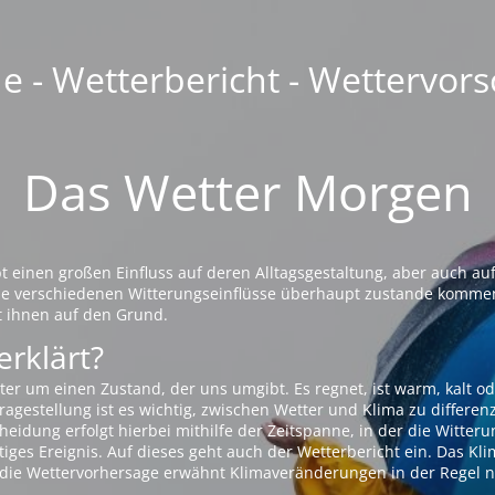
 - Wetterbericht - Wettervors
Das Wetter Morgen
einen großen Einfluss auf deren Alltagsgestaltung, aber auch auf
die verschiedenen Witterungseinflüsse überhaupt zustande komme
t ihnen auf den Grund.
erklärt?
ter um einen Zustand, der uns umgibt. Es regnet, ist warm, kalt od
agestellung ist es wichtig, zwischen Wetter und Klima zu differen
eidung erfolgt hierbei mithilfe der Zeitspanne, in der die Witteru
tiges Ereignis. Auf dieses geht auch der Wetterbericht ein. Das Kl
die Wettervorhersage erwähnt Klimaveränderungen in der Regel n