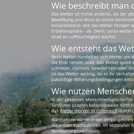
Wie beschreibt man 
Das Wetter ist nichts anderes, als der 
Bewölkung und Wind an einem bestimmten 
beispielsweise, wie das Wetter Morgen wi
Erdatmosphäre - ab. Denn: umso weiter 
Grad an Luftfeuchtigkeit wächst.
Wie entsteht das Wett
Beim Wetter handelt es sich immer um d
die Erde herum, statt. Das Wetter spielt
schneien, stürmen, bewölkt sein oder di
ist das Wetter wichtig, da es ihr Verhalt
zukünftige Witterungsbedingungen einzu
Wie nutzen Menschen
In der gesamten Menschheitsgeschichte s
Sintfluten prägten beispielsweise nicht
das
Wetter morgen in Österreich
durch O
Warmzeiten waren in der Vergangenheit s
die ersten Stadtkulturen. Im Mittelalte
Bevölkerungswachstum.