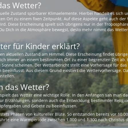
das Wetter?
aktuelle Zustand spürbarer Klimaelemente. Hierbei handelt es sich
Ort zu einem fixen Zeitpunkt. Auf diese Aspekte geht auch der W
rd. Diese Erscheinung spielt sich übrigens nur in der Troposphäre
Du Dich in die Atmosphäre bewegst, desto mehr nimmt das Wetter
er für Kinder erklärt?
en aktuellen Zustand am Himmel. Diese Erscheinung findet übrige
 sich immer an einem bestimmten Ort zu einer begrenzten Zeit ab. 
e Sonne scheinen. Der Wetterbericht stellt eine Vorhersage für d
en beeinflusst. Aus diesem Grund existiert die Wettervorhersage. D
stellen.
 das Wetter?
pielt das Wetter eine wichtige Rolle. In den Anfängen sah man da
 nur Erzählungen, sondern auch die Entwicklung bestimmter Relig
pfergaben und Gebete zu beeinflussen.
tets Phasen von kultureller Blüte. So entstanden bereits vor 10.
r führte eine Warmperiode zwischen 1.000 und 1.300 nach Christus