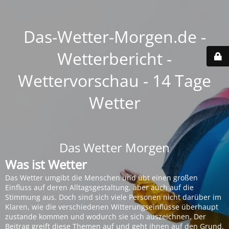
Das-Wetter-Morgen.de -
Wetterbericht -
Wettervorschau - 14 Tage
Wetter
Das Wetter Morgen
Was ist Wetter
Das Wetter umgibt die Menschen und übt einen großen
Einfluss auf deren Alltagsgestaltung, aber auch auf die
Stimmung aus. Doch sind sich viele Personen nicht darüber im
Klaren, wie die verschiedenen Witterungseinflüsse überhaupt
zustande kommen und wodurch sie sich auszeichnen. Der
Beitrag greift diese Themen auf und geht ihnen auf den Grund.