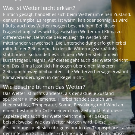
Was ist Wetter leicht erklärt?
Einfach gesagt, handelt es sich beim Wetter um einen Zustand,
der uns umgibt. Es regnet, ist warm, kalt oder sonnig. Es wird
häufig auch das Wetter morgen beschrieben. Bei dieser
Fragestellung ist es wichtig, zwischen Wetter und Klima zu
differenzieren. Denn die beiden Begriffe werden oft
miteinander verwechselt. Die Unterscheidung erfolgt hierbei
mithilfe der Zeitspanne, in der die Witterungsverhältnisse
stattfinden - so handelt es sich beim Wetter stets um ein
kurzfristiges Ereignis. Auf dieses geht auch der Wetterbericht
ein. Das Klima lässt sich hingegen über einen längeren
Zeitraum hinweg beobachten - die Wettervorhersage erwähnt
Klimaveränderungen in der Regel nicht.
Wie beschreibt man das Wetter?
Das Wetter ist nichts anderes, als der aktuelle Zustand
spürbarer Klimaelemente. Hierbei handelt es sich um
Niederschlag, Temperatur, Sonne, Bewölkung und Wind an
einem bestimmten Ort zu einem fixen Zeitpunkt. Auf diese
Aspekte geht auch der Wetterbericht ein - er besagt
beispielsweise, wie das Wetter Morgen wird. Diese
Erscheinung spielt sich übrigens nur in der Troposphäre - also
der untersten Schicht der Erdatmosphäre - ab. Denn: umso