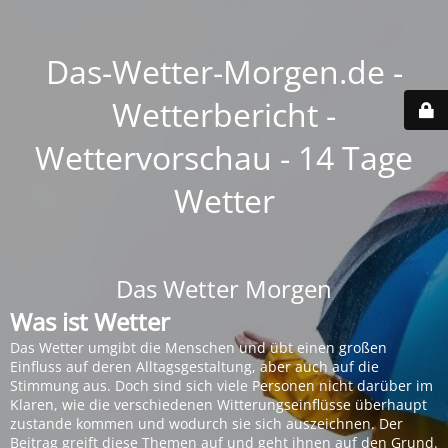
Das-Wetter-Morgen.de -
Wetterbericht -
Wettervorschau - 14 Tage
Wetter
Das Wetter Morgen
Was ist Wetter
Das Wetter umgibt die Menschen und übt einen großen
Einfluss auf deren Alltagsgestaltung, aber auch auf die
Stimmung aus. Doch sind sich viele Personen nicht darüber im
Klaren, wie die verschiedenen Witterungseinflüsse überhaupt
zustande kommen und wodurch sie sich auszeichnen. Der
Beitrag greift diese Themen auf und geht ihnen auf den Grund.