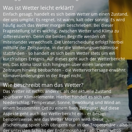
Was ist Wetter leicht erklärt?
Einfach gesagt, handelt es sich beim Wetter um einen Zustand,
der uns umgibt. Es regnet, ist warm, kalt oder sonnig. Es wird
häufig auch das Wetter morgen beschrieben. Bei dieser
Fragestellung ist es wichtig, zwischen Wetter und Klima zu
differenzieren. Denn die beiden Begriffe werden oft
miteinander verwechselt. Die Unterscheidung erfolgt hierbei
mithilfe der Zeitspanne, in der die Witterungsverhältnisse
stattfinden - so handelt es sich beim Wetter stets um ein
kurzfristiges Ereignis. Auf dieses geht auch der Wetterbericht
ein. Das Klima lässt sich hingegen über einen längeren
Zeitraum hinweg beobachten - die Wettervorhersage erwähnt
Klimaveränderungen in der Regel nicht.
Wie beschreibt man das Wetter?
Das Wetter ist nichts anderes, als der aktuelle Zustand
spürbarer Klimaelemente. Hierbei handelt es sich um
Niederschlag, Temperatur, Sonne, Bewölkung und Wind an
einem bestimmten Ort zu einem fixen Zeitpunkt. Auf diese
Aspekte geht auch der Wetterbericht ein - er besagt
beispielsweise, wie das Wetter Morgen wird. Diese
Erscheinung spielt sich übrigens nur in der Troposphäre - also
der untersten Schicht der Erdatmosphäre - ab. Denn: umso