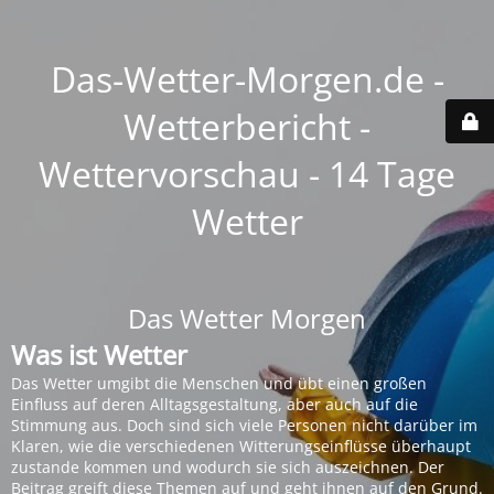
Das-Wetter-Morgen.de -
Wetterbericht -
Wettervorschau - 14 Tage
Wetter
Das Wetter Morgen
Was ist Wetter
Das Wetter umgibt die Menschen und übt einen großen
Einfluss auf deren Alltagsgestaltung, aber auch auf die
Stimmung aus. Doch sind sich viele Personen nicht darüber im
Klaren, wie die verschiedenen Witterungseinflüsse überhaupt
zustande kommen und wodurch sie sich auszeichnen. Der
Beitrag greift diese Themen auf und geht ihnen auf den Grund.