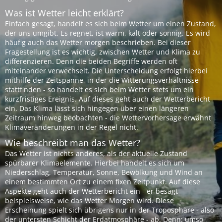
Was ist Wetter leicht erklärt?
Einfach gesagt, handelt es sich beim Wetter um einen Zustand,
der uns umgibt. Es regnet, ist warm, kalt oder sonnig. Es wird
häufig auch das Wetter morgen beschrieben. Bei dieser
Fragestellung ist es wichtig, zwischen Wetter und Klima zu
differenzieren. Denn die beiden Begriffe werden oft
miteinander verwechselt. Die Unterscheidung erfolgt hierbei
mithilfe der Zeitspanne, in der die Witterungsverhältnisse
stattfinden - so handelt es sich beim Wetter stets um ein
kurzfristiges Ereignis. Auf dieses geht auch der Wetterbericht
ein. Das Klima lässt sich hingegen über einen längeren
Zeitraum hinweg beobachten - die Wettervorhersage erwähnt
Klimaveränderungen in der Regel nicht.
Wie beschreibt man das Wetter?
Das Wetter ist nichts anderes, als der aktuelle Zustand
spürbarer Klimaelemente. Hierbei handelt es sich um
Niederschlag, Temperatur, Sonne, Bewölkung und Wind an
einem bestimmten Ort zu einem fixen Zeitpunkt. Auf diese
Aspekte geht auch der Wetterbericht ein - er besagt
beispielsweise, wie das Wetter Morgen wird. Diese
Erscheinung spielt sich übrigens nur in der Troposphäre - also
der untersten Schicht der Erdatmosphäre - ab. Denn: umso