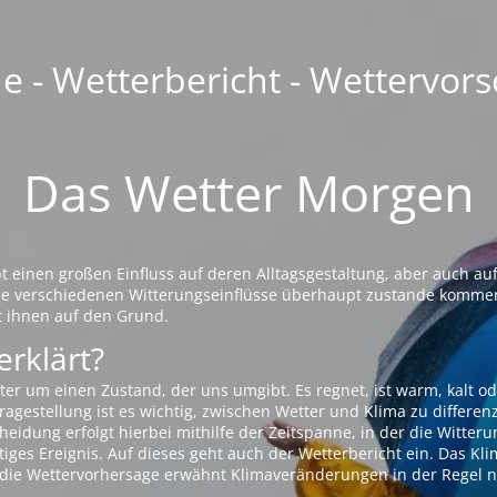
 - Wetterbericht - Wettervors
Das Wetter Morgen
einen großen Einfluss auf deren Alltagsgestaltung, aber auch auf
die verschiedenen Witterungseinflüsse überhaupt zustande komme
t ihnen auf den Grund.
erklärt?
ter um einen Zustand, der uns umgibt. Es regnet, ist warm, kalt od
agestellung ist es wichtig, zwischen Wetter und Klima zu differen
eidung erfolgt hierbei mithilfe der Zeitspanne, in der die Witteru
tiges Ereignis. Auf dieses geht auch der Wetterbericht ein. Das Kl
die Wettervorhersage erwähnt Klimaveränderungen in der Regel n