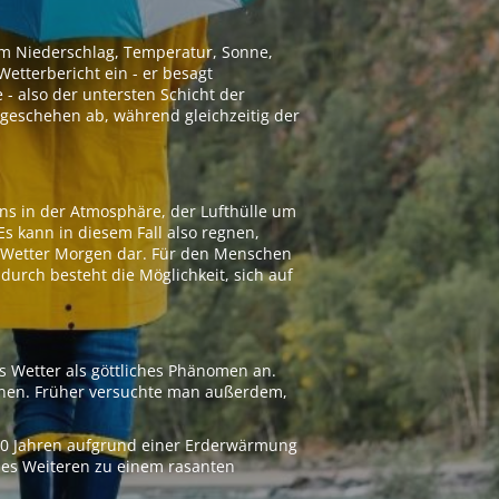
 um Niederschlag, Temperatur, Sonne,
etterbericht ein - er besagt
 - also der untersten Schicht der
geschehen ab, während gleichzeitig der
ns in der Atmosphäre, der Lufthülle um
Es kann in diesem Fall also regnen,
as Wetter Morgen dar. Für den Menschen
adurch besteht die Möglichkeit, sich auf
s Wetter als göttliches Phänomen an.
ionen. Früher versuchte man außerdem,
000 Jahren aufgrund einer Erderwärmung
 des Weiteren zu einem rasanten