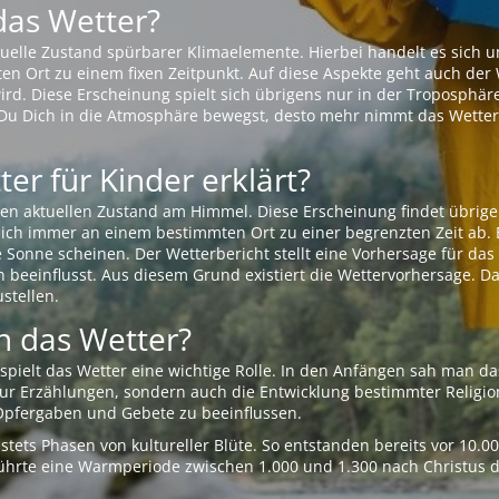
das Wetter?
aktuelle Zustand spürbarer Klimaelemente. Hierbei handelt es sich
Ort zu einem fixen Zeitpunkt. Auf diese Aspekte geht auch der W
rd. Diese Erscheinung spielt sich übrigens nur in der Troposphäre
Du Dich in die Atmosphäre bewegst, desto mehr nimmt das Wetter
er für Kinder erklärt?
en aktuellen Zustand am Himmel. Diese Erscheinung findet übrige
 sich immer an einem bestimmten Ort zu einer begrenzten Zeit ab. 
e Sonne scheinen. Der Wetterbericht stellt eine Vorhersage für d
en beeinflusst. Aus diesem Grund existiert die Wettervorhersage. D
stellen.
 das Wetter?
pielt das Wetter eine wichtige Rolle. In den Anfängen sah man da
 nur Erzählungen, sondern auch die Entwicklung bestimmter Relig
pfergaben und Gebete zu beeinflussen.
tets Phasen von kultureller Blüte. So entstanden bereits vor 10.
r führte eine Warmperiode zwischen 1.000 und 1.300 nach Christus