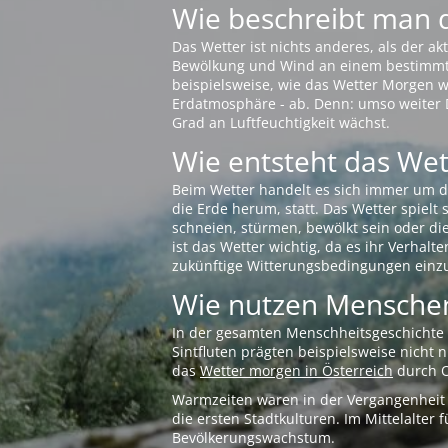
Wie beschreibt man 
Das Wetter ist nichts anderes, als der 
Bewölkung und Wind an einem bestimmten 
beispielsweise, wie das Wetter Morgen wi
Erdatmosphäre - ab. Denn: umso weiter 
Grad an Luftfeuchtigkeit wächst.
Wie entsteht das Wett
Beim Wetter handelt es sich immer um d
die Erde herum, statt. Das Wetter spielt
schneien, stürmen, bewölkt sein oder di
ist das Wetter wichtig, da es ihr Verhalt
zukünftige Witterungsbedingungen einzu
Wie nutzen Menschen
In der gesamten Menschheitsgeschichte s
Sintfluten prägten beispielsweise nicht
das
Wetter morgen in Österreich
durch O
Warmzeiten waren in der Vergangenheit s
die ersten Stadtkulturen. Im Mittelalte
Bevölkerungswachstum.