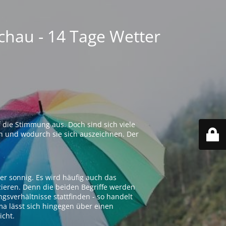
chau - 14 Tage Wetter
 die Stimmung aus. Doch sind sich viele
n und wodurch sie sich auszeichnen. Der
er sonnig. Es wird häufig auch das
zieren. Denn die beiden Begriffe werden
ngsverhältnisse stattfinden - so handelt
ima lässt sich hingegen über einen
icht.