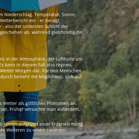
 um Niederschlag, Temperatur, Sonne,
etterbericht ein - er besagt
 - also der untersten Schicht der
geschehen ab, während gleichzeitig der
ns in der Atmosphäre, der Lufthülle um
Es kann in diesem Fall also regnen,
as Wetter Morgen dar. Für den Menschen
adurch besteht die Möglichkeit, sich auf
s Wetter als göttliches Phänomen an.
ionen. Früher versuchte man außerdem,
000 Jahren aufgrund einer Erderwärmung
 des Weiteren zu einem rasanten