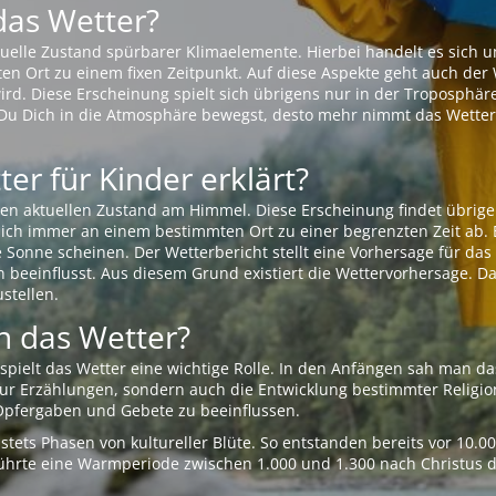
das Wetter?
aktuelle Zustand spürbarer Klimaelemente. Hierbei handelt es sich
Ort zu einem fixen Zeitpunkt. Auf diese Aspekte geht auch der W
rd. Diese Erscheinung spielt sich übrigens nur in der Troposphäre
Du Dich in die Atmosphäre bewegst, desto mehr nimmt das Wetter
er für Kinder erklärt?
en aktuellen Zustand am Himmel. Diese Erscheinung findet übrige
 sich immer an einem bestimmten Ort zu einer begrenzten Zeit ab. 
e Sonne scheinen. Der Wetterbericht stellt eine Vorhersage für d
en beeinflusst. Aus diesem Grund existiert die Wettervorhersage. D
stellen.
 das Wetter?
pielt das Wetter eine wichtige Rolle. In den Anfängen sah man da
 nur Erzählungen, sondern auch die Entwicklung bestimmter Relig
pfergaben und Gebete zu beeinflussen.
tets Phasen von kultureller Blüte. So entstanden bereits vor 10.
r führte eine Warmperiode zwischen 1.000 und 1.300 nach Christus