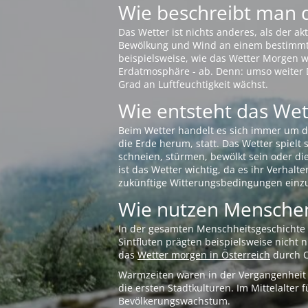
Wie beschreibt man 
Das Wetter ist nichts anderes, als der 
Bewölkung und Wind an einem bestimmten 
beispielsweise, wie das Wetter Morgen wi
Erdatmosphäre - ab. Denn: umso weiter 
Grad an Luftfeuchtigkeit wächst.
Wie entsteht das Wett
Beim Wetter handelt es sich immer um d
die Erde herum, statt. Das Wetter spielt
schneien, stürmen, bewölkt sein oder di
ist das Wetter wichtig, da es ihr Verhalt
zukünftige Witterungsbedingungen einzu
Wie nutzen Menschen
In der gesamten Menschheitsgeschichte s
Sintfluten prägten beispielsweise nicht
das
Wetter morgen in Österreich
durch O
Warmzeiten waren in der Vergangenheit s
die ersten Stadtkulturen. Im Mittelalte
Bevölkerungswachstum.