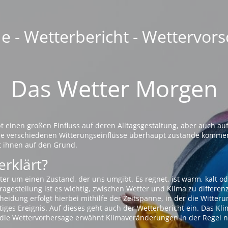
 - Wetterbericht - Wettervors
Das Wetter Morgen
einen großen Einfluss auf deren Alltagsgestaltung, aber auch auf
die verschiedenen Witterungseinflüsse überhaupt zustande komme
t ihnen auf den Grund.
erklärt?
ter um einen Zustand, der uns umgibt. Es regnet, ist warm, kalt od
agestellung ist es wichtig, zwischen Wetter und Klima zu differen
eidung erfolgt hierbei mithilfe der Zeitspanne, in der die Witteru
tiges Ereignis. Auf dieses geht auch der Wetterbericht ein. Das Kl
die Wettervorhersage erwähnt Klimaveränderungen in der Regel n