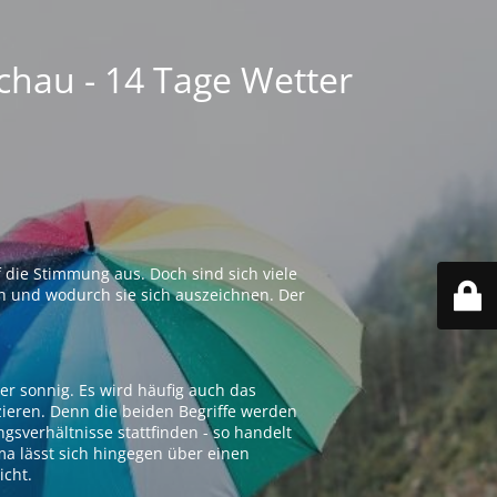
chau - 14 Tage Wetter
 die Stimmung aus. Doch sind sich viele
n und wodurch sie sich auszeichnen. Der
er sonnig. Es wird häufig auch das
zieren. Denn die beiden Begriffe werden
ngsverhältnisse stattfinden - so handelt
ima lässt sich hingegen über einen
icht.