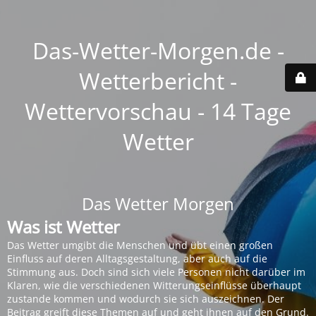
Das-Wetter-Morgen.de -
Wetterbericht -
Wettervorschau - 14 Tage
Wetter
Das Wetter Morgen
Was ist Wetter
Das Wetter umgibt die Menschen und übt einen großen
Einfluss auf deren Alltagsgestaltung, aber auch auf die
Stimmung aus. Doch sind sich viele Personen nicht darüber im
Klaren, wie die verschiedenen Witterungseinflüsse überhaupt
zustande kommen und wodurch sie sich auszeichnen. Der
Beitrag greift diese Themen auf und geht ihnen auf den Grund.