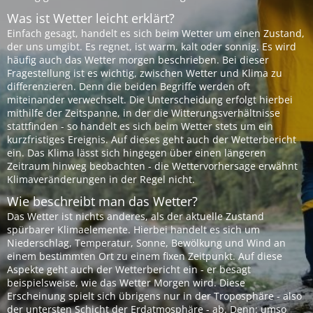
Was ist Wetter leicht erklärt?
Einfach gesagt, handelt es sich beim Wetter um einen Zustand,
der uns umgibt. Es regnet, ist warm, kalt oder sonnig. Es wird
häufig auch das Wetter morgen beschrieben. Bei dieser
Fragestellung ist es wichtig, zwischen Wetter und Klima zu
differenzieren. Denn die beiden Begriffe werden oft
miteinander verwechselt. Die Unterscheidung erfolgt hierbei
mithilfe der Zeitspanne, in der die Witterungsverhältnisse
stattfinden - so handelt es sich beim Wetter stets um ein
kurzfristiges Ereignis. Auf dieses geht auch der Wetterbericht
ein. Das Klima lässt sich hingegen über einen längeren
Zeitraum hinweg beobachten - die Wettervorhersage erwähnt
Klimaveränderungen in der Regel nicht.
Wie beschreibt man das Wetter?
Das Wetter ist nichts anderes, als der aktuelle Zustand
spürbarer Klimaelemente. Hierbei handelt es sich um
Niederschlag, Temperatur, Sonne, Bewölkung und Wind an
einem bestimmten Ort zu einem fixen Zeitpunkt. Auf diese
Aspekte geht auch der Wetterbericht ein - er besagt
beispielsweise, wie das Wetter Morgen wird. Diese
Erscheinung spielt sich übrigens nur in der Troposphäre - also
der untersten Schicht der Erdatmosphäre - ab. Denn: umso