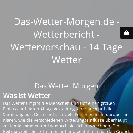
Das-Wetter-Morgen.de -
Wetterbericht -
Wettervorschau - 14 Tage
Wetter
Das Wetter Morgen
Was ist Wetter
Das Wetter umgibt die Menschen und übt einen großen
Einfluss auf deren Alltagsgestaltung, aber auch auf die
Stimmung aus. Doch sind sich viele Personen nicht darüber im
Klaren, wie die verschiedenen Witterungseinflüsse überhaupt
zustande kommen und wodurch sie sich auszeichnen. Der
Beitrag greift diese Themen auf und geht ihnen auf den Grund.