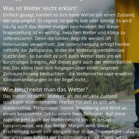
Was ist Wetter leicht erklärt?
Einfach gesagt, handelt es sich beim Wetter um einen Zustand,
der uns umgibt. Es regnet, ist warm, kalt oder sonnig. Es wird
häufig auch das Wetter morgen beschrieben. Bei dieser
Fragestellung ist es wichtig, zwischen Wetter und Klima zu
differenzieren. Denn die beiden Begriffe werden oft
miteinander verwechselt. Die Unterscheidung erfolgt hierbei
mithilfe der Zeitspanne, in der die Witterungsverhältnisse
stattfinden - so handelt es sich beim Wetter stets um ein
kurzfristiges Ereignis. Auf dieses geht auch der Wetterbericht
ein. Das Klima lässt sich hingegen über einen längeren
Zeitraum hinweg beobachten - die Wettervorhersage erwähnt
Klimaveränderungen in der Regel nicht.
Wie beschreibt man das Wetter?
Das Wetter ist nichts anderes, als der aktuelle Zustand
spürbarer Klimaelemente. Hierbei handelt es sich um
Niederschlag, Temperatur, Sonne, Bewölkung und Wind an
einem bestimmten Ort zu einem fixen Zeitpunkt. Auf diese
Aspekte geht auch der Wetterbericht ein - er besagt
beispielsweise, wie das Wetter Morgen wird. Diese
Erscheinung spielt sich übrigens nur in der Troposphäre - also
der untersten Schicht der Erdatmosphäre - ab. Denn: umso