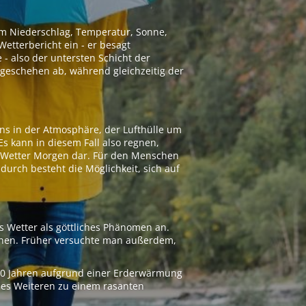
 um Niederschlag, Temperatur, Sonne,
etterbericht ein - er besagt
 - also der untersten Schicht der
geschehen ab, während gleichzeitig der
ns in der Atmosphäre, der Lufthülle um
Es kann in diesem Fall also regnen,
as Wetter Morgen dar. Für den Menschen
adurch besteht die Möglichkeit, sich auf
s Wetter als göttliches Phänomen an.
ionen. Früher versuchte man außerdem,
000 Jahren aufgrund einer Erderwärmung
 des Weiteren zu einem rasanten