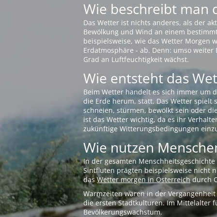
Wie beschreibt man 
Das Wetter ist nichts anderes, als der 
Bewölkung und Wind an einem bestimmten 
beispielsweise, wie das Wetter Morgen wi
Erdatmosphäre - ab. Denn: umso weiter 
Grad an Luftfeuchtigkeit wächst.
Wie entsteht das Wett
Beim Wetter handelt es sich immer um d
die Erde herum, statt. Das Wetter spielt
schneien, stürmen, bewölkt sein oder di
ist das Wetter wichtig, da es ihr Verhalt
zukünftige Witterungsbedingungen einzu
Wie nutzen Menschen
In der gesamten Menschheitsgeschichte s
Sintfluten prägten beispielsweise nicht
das
Wetter morgen in Österreich
durch O
Warmzeiten waren in der Vergangenheit s
die ersten Stadtkulturen. Im Mittelalte
Bevölkerungswachstum.