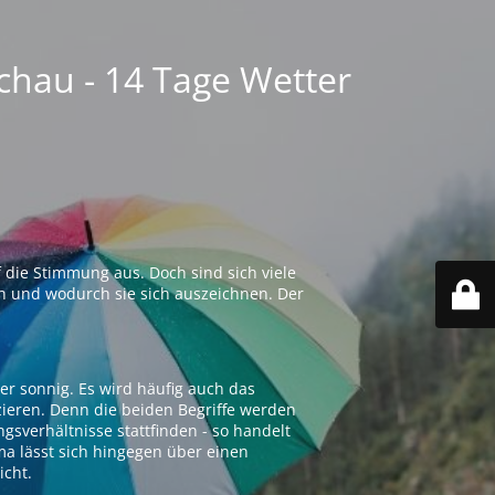
chau - 14 Tage Wetter
 die Stimmung aus. Doch sind sich viele
n und wodurch sie sich auszeichnen. Der
er sonnig. Es wird häufig auch das
zieren. Denn die beiden Begriffe werden
ngsverhältnisse stattfinden - so handelt
ima lässt sich hingegen über einen
icht.