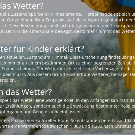
das Wetter?
aktuelle Zustand spürbarer Klimaelemente. Hierbei handelt es sich
Ort zu einem fixen Zeitpunkt. Auf diese Aspekte geht auch der W
rd. Diese Erscheinung spielt sich übrigens nur in der Troposphäre
Du Dich in die Atmosphäre bewegst, desto mehr nimmt das Wetter
er für Kinder erklärt?
en aktuellen Zustand am Himmel. Diese Erscheinung findet übrige
 sich immer an einem bestimmten Ort zu einer begrenzten Zeit ab. 
e Sonne scheinen. Der Wetterbericht stellt eine Vorhersage für d
en beeinflusst. Aus diesem Grund existiert die Wettervorhersage. D
stellen.
 das Wetter?
pielt das Wetter eine wichtige Rolle. In den Anfängen sah man da
 nur Erzählungen, sondern auch die Entwicklung bestimmter Relig
pfergaben und Gebete zu beeinflussen.
tets Phasen von kultureller Blüte. So entstanden bereits vor 10.
r führte eine Warmperiode zwischen 1.000 und 1.300 nach Christus