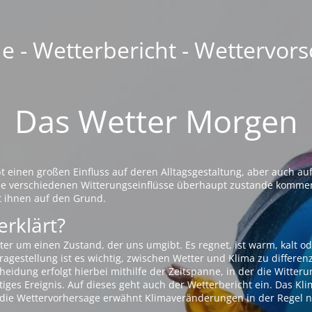
 - Wetterbericht - Wettervors
Das Wetter Morgen
einen großen Einfluss auf deren Alltagsgestaltung, aber auch auf
die verschiedenen Witterungseinflüsse überhaupt zustande komme
t ihnen auf den Grund.
erklärt?
ter um einen Zustand, der uns umgibt. Es regnet, ist warm, kalt od
agestellung ist es wichtig, zwischen Wetter und Klima zu differen
eidung erfolgt hierbei mithilfe der Zeitspanne, in der die Witteru
tiges Ereignis. Auf dieses geht auch der Wetterbericht ein. Das Kl
die Wettervorhersage erwähnt Klimaveränderungen in der Regel n