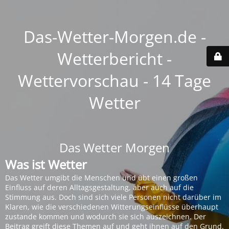
Das-Wetter-Morgen.de -
Wetterbericht -
Wettervorschau - 14 Tage
Wetter
Das Wetter Morgen
Was ist Wetter
Das Wetter umgibt die Menschen und übt einen großen
Einfluss auf deren Alltagsgestaltung, aber auch auf die
Stimmung aus. Doch sind sich viele Personen nicht darüber im
Klaren, wie die verschiedenen Witterungseinflüsse überhaupt
zustande kommen und wodurch sie sich auszeichnen. Der
Beitrag greift diese Themen auf und geht ihnen auf den Grund.