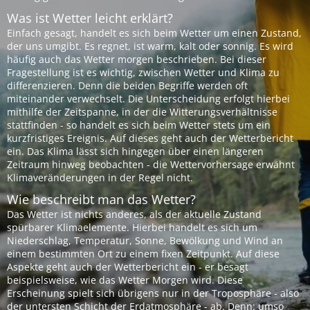
Was ist Wetter leicht erklärt?
Einfach gesagt, handelt es sich beim Wetter um einen Zustand,
der uns umgibt. Es regnet, ist warm, kalt oder sonnig. Es wird
häufig auch das Wetter morgen beschrieben. Bei dieser
Fragestellung ist es wichtig, zwischen Wetter und Klima zu
differenzieren. Denn die beiden Begriffe werden oft
miteinander verwechselt. Die Unterscheidung erfolgt hierbei
mithilfe der Zeitspanne, in der die Witterungsverhältnisse
stattfinden - so handelt es sich beim Wetter stets um ein
kurzfristiges Ereignis. Auf dieses geht auch der Wetterbericht
ein. Das Klima lässt sich hingegen über einen längeren
Zeitraum hinweg beobachten - die Wettervorhersage erwähnt
Klimaveränderungen in der Regel nicht.
Wie beschreibt man das Wetter?
Das Wetter ist nichts anderes, als der aktuelle Zustand
spürbarer Klimaelemente. Hierbei handelt es sich um
Niederschlag, Temperatur, Sonne, Bewölkung und Wind an
einem bestimmten Ort zu einem fixen Zeitpunkt. Auf diese
Aspekte geht auch der Wetterbericht ein - er besagt
beispielsweise, wie das Wetter Morgen wird. Diese
Erscheinung spielt sich übrigens nur in der Troposphäre - also
der untersten Schicht der Erdatmosphäre - ab. Denn: umso