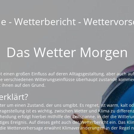
 - Wetterbericht - Wettervors
Das Wetter Morgen
einen großen Einfluss auf deren Alltagsgestaltung, aber auch auf
die verschiedenen Witterungseinflüsse überhaupt zustande komme
t ihnen auf den Grund.
erklärt?
ter um einen Zustand, der uns umgibt. Es regnet, ist warm, kalt od
agestellung ist es wichtig, zwischen Wetter und Klima zu differen
eidung erfolgt hierbei mithilfe der Zeitspanne, in der die Witteru
tiges Ereignis. Auf dieses geht auch der Wetterbericht ein. Das Kl
die Wettervorhersage erwähnt Klimaveränderungen in der Regel n