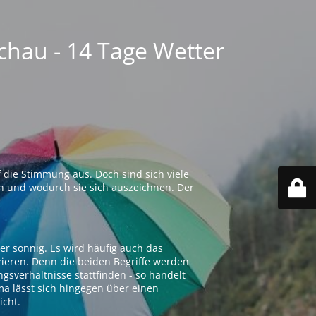
chau - 14 Tage Wetter
 die Stimmung aus. Doch sind sich viele
n und wodurch sie sich auszeichnen. Der
er sonnig. Es wird häufig auch das
zieren. Denn die beiden Begriffe werden
ngsverhältnisse stattfinden - so handelt
ima lässt sich hingegen über einen
icht.