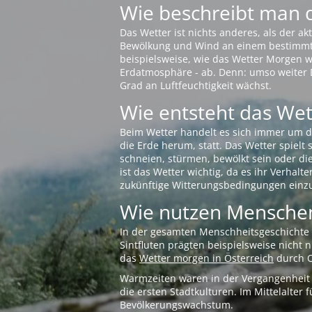
Wie beschreibt man 
Das Wetter ist nichts anderes, als der 
Bewölkung und Wind an einem bestimmten 
beispielsweise, wie das Wetter Morgen wi
Erdatmosphäre - ab. Denn: umso weiter 
Grad an Luftfeuchtigkeit wächst.
Wie entsteht das Wett
Beim Wetter handelt es sich immer um d
die Erde herum, statt. Das Wetter spielt
schneien, stürmen, bewölkt sein oder di
ist das Wetter wichtig, da es ihr Verhalt
zukünftige Witterungsbedingungen einzu
Wie nutzen Menschen
In der gesamten Menschheitsgeschichte s
Sintfluten prägten beispielsweise nicht
das
Wetter morgen in Österreich
durch O
Warmzeiten waren in der Vergangenheit s
die ersten Stadtkulturen. Im Mittelalte
Bevölkerungswachstum.