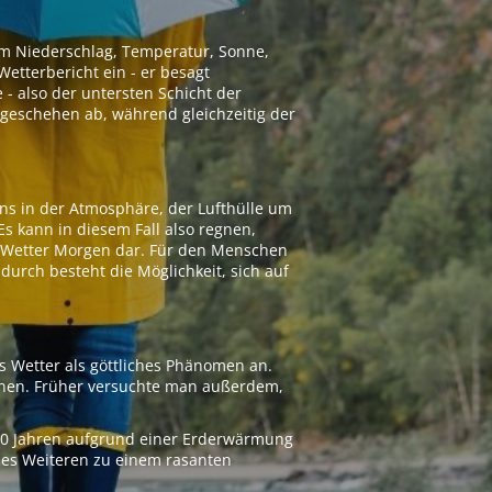
 um Niederschlag, Temperatur, Sonne,
etterbericht ein - er besagt
 - also der untersten Schicht der
geschehen ab, während gleichzeitig der
ns in der Atmosphäre, der Lufthülle um
Es kann in diesem Fall also regnen,
as Wetter Morgen dar. Für den Menschen
adurch besteht die Möglichkeit, sich auf
s Wetter als göttliches Phänomen an.
ionen. Früher versuchte man außerdem,
000 Jahren aufgrund einer Erderwärmung
 des Weiteren zu einem rasanten