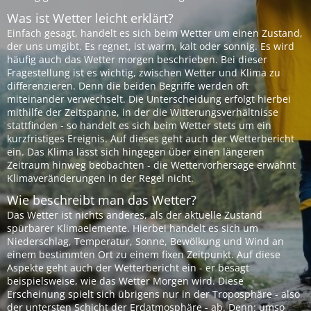
Was ist Wetter leicht erklärt?
Einfach gesagt, handelt es sich beim Wetter um einen Zustand,
der uns umgibt. Es regnet, ist warm, kalt oder sonnig. Es wird
häufig auch das Wetter morgen beschrieben. Bei dieser
Fragestellung ist es wichtig, zwischen Wetter und Klima zu
differenzieren. Denn die beiden Begriffe werden oft
miteinander verwechselt. Die Unterscheidung erfolgt hierbei
mithilfe der Zeitspanne, in der die Witterungsverhältnisse
stattfinden - so handelt es sich beim Wetter stets um ein
kurzfristiges Ereignis. Auf dieses geht auch der Wetterbericht
ein. Das Klima lässt sich hingegen über einen längeren
Zeitraum hinweg beobachten - die Wettervorhersage erwähnt
Klimaveränderungen in der Regel nicht.
Wie beschreibt man das Wetter?
Das Wetter ist nichts anderes, als der aktuelle Zustand
spürbarer Klimaelemente. Hierbei handelt es sich um
Niederschlag, Temperatur, Sonne, Bewölkung und Wind an
einem bestimmten Ort zu einem fixen Zeitpunkt. Auf diese
Aspekte geht auch der Wetterbericht ein - er besagt
beispielsweise, wie das Wetter Morgen wird. Diese
Erscheinung spielt sich übrigens nur in der Troposphäre - also
der untersten Schicht der Erdatmosphäre - ab. Denn: umso