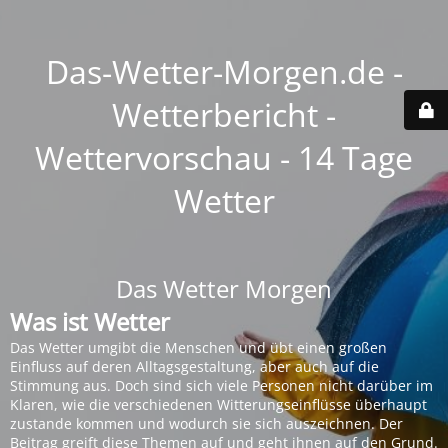
Das-Wetter-Morgen.de -
Wetterbericht -
Wettervorschau - 14 Tage
Wetter
Das Wetter Morgen
Was ist Wetter
Das Wetter umgibt die Menschen und übt einen großen
Einfluss auf deren Alltagsgestaltung, aber auch auf die
Stimmung aus. Doch sind sich viele Personen nicht darüber im
Klaren, wie die verschiedenen Witterungseinflüsse überhaupt
zustande kommen und wodurch sie sich auszeichnen. Der
Beitrag greift diese Themen auf und geht ihnen auf den Grund.