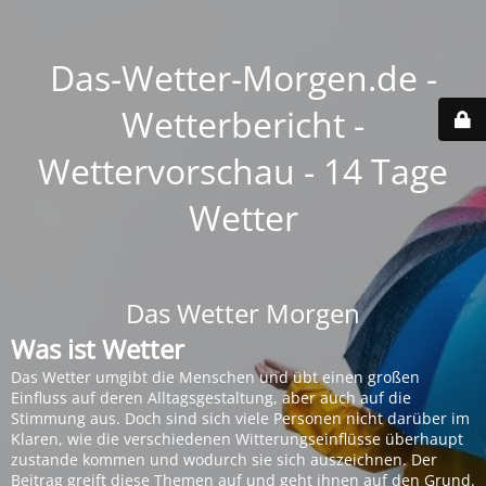
Das-Wetter-Morgen.de -
Wetterbericht -
Wettervorschau - 14 Tage
Wetter
Das Wetter Morgen
Was ist Wetter
Das Wetter umgibt die Menschen und übt einen großen
Einfluss auf deren Alltagsgestaltung, aber auch auf die
Stimmung aus. Doch sind sich viele Personen nicht darüber im
Klaren, wie die verschiedenen Witterungseinflüsse überhaupt
zustande kommen und wodurch sie sich auszeichnen. Der
Beitrag greift diese Themen auf und geht ihnen auf den Grund.