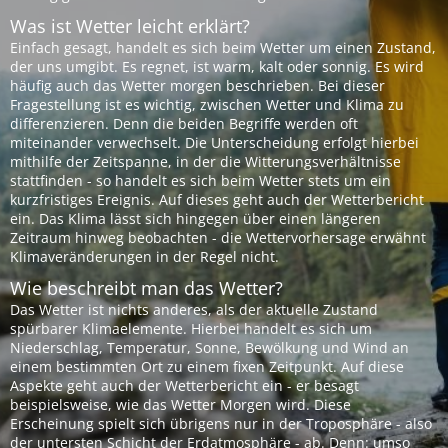
Was ist Wetter leicht erklärt?
Einfach gesagt, handelt es sich beim Wetter um einen Zustand,
der uns umgibt. Es regnet, ist warm, kalt oder sonnig. Es wird
häufig auch das Wetter morgen beschrieben. Bei dieser
Fragestellung ist es wichtig, zwischen Wetter und Klima zu
differenzieren. Denn die beiden Begriffe werden oft
miteinander verwechselt. Die Unterscheidung erfolgt hierbei
mithilfe der Zeitspanne, in der die Witterungsverhältnisse
stattfinden - so handelt es sich beim Wetter stets um ein
kurzfristiges Ereignis. Auf dieses geht auch der Wetterbericht
ein. Das Klima lässt sich hingegen über einen längeren
Zeitraum hinweg beobachten - die Wettervorhersage erwähnt
Klimaveränderungen in der Regel nicht.
Wie beschreibt man das Wetter?
Das Wetter ist nichts anderes, als der aktuelle Zustand
spürbarer Klimaelemente. Hierbei handelt es sich um
Niederschlag, Temperatur, Sonne, Bewölkung und Wind an
einem bestimmten Ort zu einem fixen Zeitpunkt. Auf diese
Aspekte geht auch der Wetterbericht ein - er besagt
beispielsweise, wie das Wetter Morgen wird. Diese
Erscheinung spielt sich übrigens nur in der Troposphäre - also
der untersten Schicht der Erdatmosphäre - ab. Denn: umso