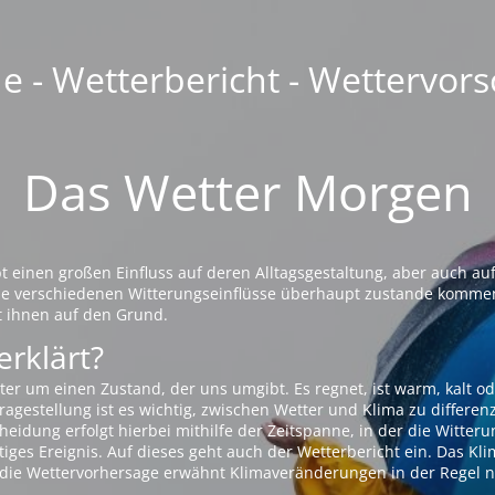
 - Wetterbericht - Wettervors
Das Wetter Morgen
einen großen Einfluss auf deren Alltagsgestaltung, aber auch auf
die verschiedenen Witterungseinflüsse überhaupt zustande komme
t ihnen auf den Grund.
erklärt?
ter um einen Zustand, der uns umgibt. Es regnet, ist warm, kalt od
agestellung ist es wichtig, zwischen Wetter und Klima zu differen
eidung erfolgt hierbei mithilfe der Zeitspanne, in der die Witteru
tiges Ereignis. Auf dieses geht auch der Wetterbericht ein. Das Kl
die Wettervorhersage erwähnt Klimaveränderungen in der Regel n