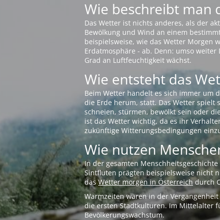
Wie beschreibt man 
Das Wetter ist nichts anderes, als der 
Bewölkung und Wind an einem bestimmten 
beispielsweise, wie das Wetter Morgen wi
Erdatmosphäre - ab. Denn: umso weiter 
Grad an Luftfeuchtigkeit wächst.
Wie entsteht das Wett
Beim Wetter handelt es sich immer um d
die Erde herum, statt. Das Wetter spielt
schneien, stürmen, bewölkt sein oder di
ist das Wetter wichtig, da es ihr Verhalt
zukünftige Witterungsbedingungen einzu
Wie nutzen Menschen
In der gesamten Menschheitsgeschichte s
Sintfluten prägten beispielsweise nicht
das
Wetter morgen in Österreich
durch O
Warmzeiten waren in der Vergangenheit s
die ersten Stadtkulturen. Im Mittelalte
Bevölkerungswachstum.