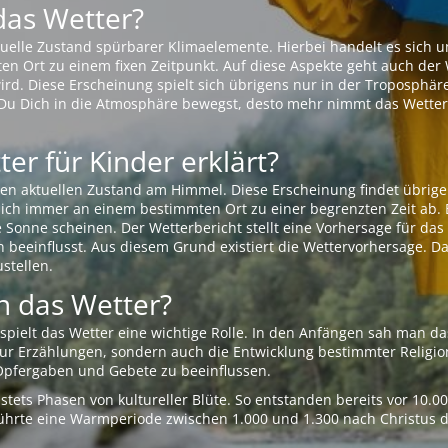
das Wetter?
aktuelle Zustand spürbarer Klimaelemente. Hierbei handelt es sich
Ort zu einem fixen Zeitpunkt. Auf diese Aspekte geht auch der W
rd. Diese Erscheinung spielt sich übrigens nur in der Troposphäre
Du Dich in die Atmosphäre bewegst, desto mehr nimmt das Wetter
er für Kinder erklärt?
en aktuellen Zustand am Himmel. Diese Erscheinung findet übrige
 sich immer an einem bestimmten Ort zu einer begrenzten Zeit ab. 
e Sonne scheinen. Der Wetterbericht stellt eine Vorhersage für d
en beeinflusst. Aus diesem Grund existiert die Wettervorhersage. D
stellen.
 das Wetter?
pielt das Wetter eine wichtige Rolle. In den Anfängen sah man da
 nur Erzählungen, sondern auch die Entwicklung bestimmter Relig
pfergaben und Gebete zu beeinflussen.
tets Phasen von kultureller Blüte. So entstanden bereits vor 10.
r führte eine Warmperiode zwischen 1.000 und 1.300 nach Christus