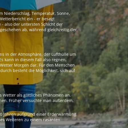
 um Niederschlag, Temperatur, Sonne,
etterbericht ein - er besagt
 - also der untersten Schicht der
geschehen ab, während gleichzeitig der
ns in der Atmosphäre, der Lufthülle um
Es kann in diesem Fall also regnen,
as Wetter Morgen dar. Für den Menschen
adurch besteht die Möglichkeit, sich auf
s Wetter als göttliches Phänomen an.
ionen. Früher versuchte man außerdem,
000 Jahren aufgrund einer Erderwärmung
 des Weiteren zu einem rasanten