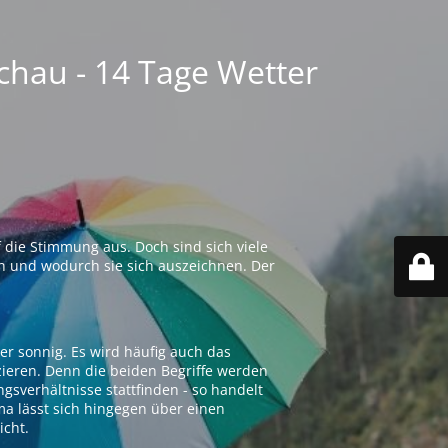
chau - 14 Tage Wetter
 die Stimmung aus. Doch sind sich viele
n und wodurch sie sich auszeichnen. Der
er sonnig. Es wird häufig auch das
zieren. Denn die beiden Begriffe werden
ngsverhältnisse stattfinden - so handelt
ima lässt sich hingegen über einen
icht.