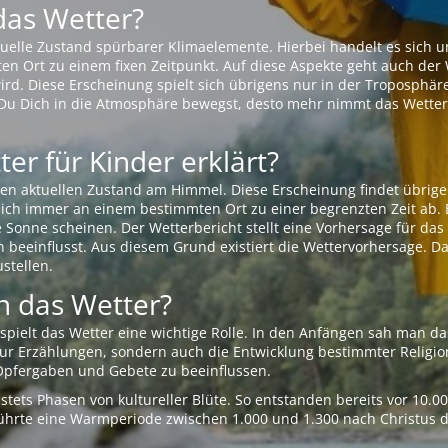
das Wetter?
aktuelle Zustand spürbarer Klimaelemente. Hierbei handelt es sich
Ort zu einem fixen Zeitpunkt. Auf diese Aspekte geht auch der W
rd. Diese Erscheinung spielt sich übrigens nur in der Troposphäre
Du Dich in die Atmosphäre bewegst, desto mehr nimmt das Wetter
er für Kinder erklärt?
en aktuellen Zustand am Himmel. Diese Erscheinung findet übrige
 sich immer an einem bestimmten Ort zu einer begrenzten Zeit ab. 
e Sonne scheinen. Der Wetterbericht stellt eine Vorhersage für d
en beeinflusst. Aus diesem Grund existiert die Wettervorhersage. D
stellen.
 das Wetter?
pielt das Wetter eine wichtige Rolle. In den Anfängen sah man da
 nur Erzählungen, sondern auch die Entwicklung bestimmter Relig
pfergaben und Gebete zu beeinflussen.
tets Phasen von kultureller Blüte. So entstanden bereits vor 10.
r führte eine Warmperiode zwischen 1.000 und 1.300 nach Christus