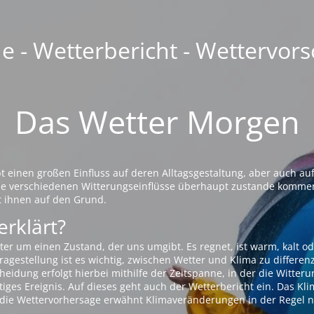
 - Wetterbericht - Wettervors
Das Wetter Morgen
einen großen Einfluss auf deren Alltagsgestaltung, aber auch auf
die verschiedenen Witterungseinflüsse überhaupt zustande komme
t ihnen auf den Grund.
erklärt?
ter um einen Zustand, der uns umgibt. Es regnet, ist warm, kalt od
agestellung ist es wichtig, zwischen Wetter und Klima zu differen
eidung erfolgt hierbei mithilfe der Zeitspanne, in der die Witteru
tiges Ereignis. Auf dieses geht auch der Wetterbericht ein. Das Kl
die Wettervorhersage erwähnt Klimaveränderungen in der Regel n