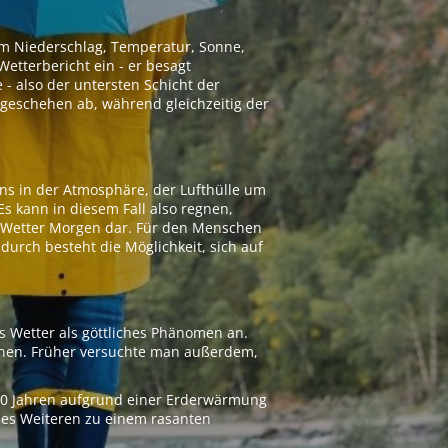
 um Niederschlag, Temperatur, Sonne,
etterbericht ein - er besagt
 - also der untersten Schicht der
geschehen ab, während gleichzeitig der
ns in der Atmosphäre, der Lufthülle um
Es kann in diesem Fall also regnen,
as Wetter Morgen dar. Für den Menschen
adurch besteht die Möglichkeit, sich auf
s Wetter als göttliches Phänomen an.
ionen. Früher versuchte man außerdem,
000 Jahren aufgrund einer Erderwärmung
 des Weiteren zu einem rasanten