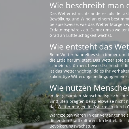
Wie beschreibt man 
Das Wetter ist nichts anderes, als der 
Bewölkung und Wind an einem bestimmten 
beispielsweise, wie das Wetter Morgen wi
Erdatmosphäre - ab. Denn: umso weiter 
Grad an Luftfeuchtigkeit wächst.
Wie entsteht das Wett
Beim Wetter handelt es sich immer um d
die Erde herum, statt. Das Wetter spielt
schneien, stürmen, bewölkt sein oder di
ist das Wetter wichtig, da es ihr Verhalt
zukünftige Witterungsbedingungen einzu
Wie nutzen Menschen
In der gesamten Menschheitsgeschichte s
Sintfluten prägten beispielsweise nicht
das
Wetter morgen in Österreich
durch O
Warmzeiten waren in der Vergangenheit s
die ersten Stadtkulturen. Im Mittelalte
Bevölkerungswachstum.