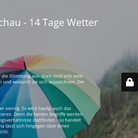
chau - 14 Tage Wetter
 die Stimmung aus. Doch sind sich viele
n und wodurch sie sich auszeichnen. Der
er sonnig. Es wird häufig auch das
zieren. Denn die beiden Begriffe werden
ngsverhältnisse stattfinden - so handelt
ima lässt sich hingegen über einen
icht.