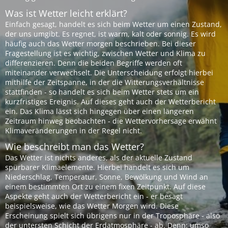
Was ist Wetter leicht erklärt?
Einfach gesagt, handelt es sich beim Wetter um einen Zustand,
der uns umgibt. Es regnet, ist warm, kalt oder sonnig. Es wird
häufig auch das Wetter morgen beschrieben. Bei dieser
Fragestellung ist es wichtig, zwischen Wetter und Klima zu
differenzieren. Denn die beiden Begriffe werden oft
miteinander verwechselt. Die Unterscheidung erfolgt hierbei
mithilfe der Zeitspanne, in der die Witterungsverhältnisse
stattfinden - so handelt es sich beim Wetter stets um ein
kurzfristiges Ereignis. Auf dieses geht auch der Wetterbericht
ein. Das Klima lässt sich hingegen über einen längeren
Zeitraum hinweg beobachten - die Wettervorhersage erwähnt
Klimaveränderungen in der Regel nicht.
Wie beschreibt man das Wetter?
Das Wetter ist nichts anderes, als der aktuelle Zustand
spürbarer Klimaelemente. Hierbei handelt es sich um
Niederschlag, Temperatur, Sonne, Bewölkung und Wind an
einem bestimmten Ort zu einem fixen Zeitpunkt. Auf diese
Aspekte geht auch der Wetterbericht ein - er besagt
beispielsweise, wie das Wetter Morgen wird. Diese
Erscheinung spielt sich übrigens nur in der Troposphäre - also
der untersten Schicht der Erdatmosphäre - ab. Denn: umso