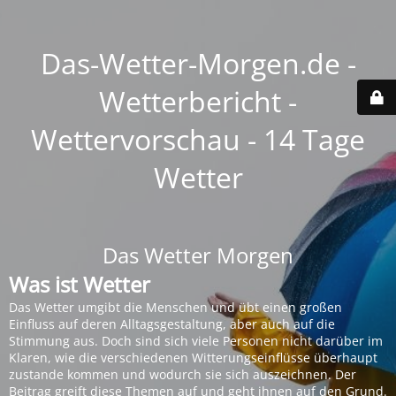
Das-Wetter-Morgen.de -
Wetterbericht -
Wettervorschau - 14 Tage
Wetter
Das Wetter Morgen
Was ist Wetter
Das Wetter umgibt die Menschen und übt einen großen
Einfluss auf deren Alltagsgestaltung, aber auch auf die
Stimmung aus. Doch sind sich viele Personen nicht darüber im
Klaren, wie die verschiedenen Witterungseinflüsse überhaupt
zustande kommen und wodurch sie sich auszeichnen. Der
Beitrag greift diese Themen auf und geht ihnen auf den Grund.