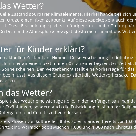
das Wetter?
aktuelle Zustand spürbarer Klimaelemente. Hierbei handelt es sich
Ort zu einem fixen Zeitpunkt. Auf diese Aspekte geht auch der W
rd. Diese Erscheinung spielt sich übrigens nur in der Troposphäre
Du Dich in die Atmosphäre bewegst, desto mehr nimmt das Wetter
er für Kinder erklärt?
en aktuellen Zustand am Himmel. Diese Erscheinung findet übrige
 sich immer an einem bestimmten Ort zu einer begrenzten Zeit ab. 
e Sonne scheinen. Der Wetterbericht stellt eine Vorhersage für d
en beeinflusst. Aus diesem Grund existiert die Wettervorhersage. D
stellen.
 das Wetter?
pielt das Wetter eine wichtige Rolle. In den Anfängen sah man da
 nur Erzählungen, sondern auch die Entwicklung bestimmter Relig
pfergaben und Gebete zu beeinflussen.
tets Phasen von kultureller Blüte. So entstanden bereits vor 10.
r führte eine Warmperiode zwischen 1.000 und 1.300 nach Christus