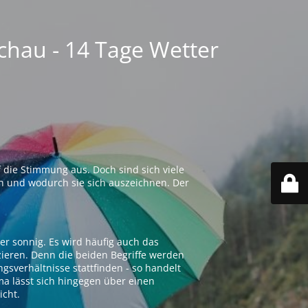
chau - 14 Tage Wetter
 die Stimmung aus. Doch sind sich viele
n und wodurch sie sich auszeichnen. Der
er sonnig. Es wird häufig auch das
zieren. Denn die beiden Begriffe werden
ngsverhältnisse stattfinden - so handelt
ima lässt sich hingegen über einen
icht.