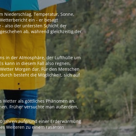
 um Niederschlag, Temperatur, Sonne,
etterbericht ein - er besagt
 - also der untersten Schicht der
geschehen ab, während gleichzeitig der
ns in der Atmosphäre, der Lufthülle um
Es kann in diesem Fall also regnen,
as Wetter Morgen dar. Für den Menschen
adurch besteht die Möglichkeit, sich auf
s Wetter als göttliches Phänomen an.
ionen. Früher versuchte man außerdem,
000 Jahren aufgrund einer Erderwärmung
 des Weiteren zu einem rasanten