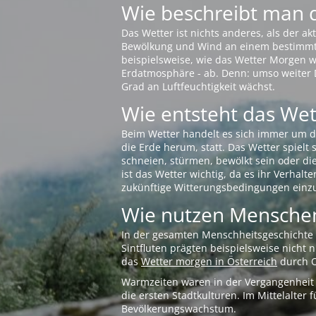
Wie beschreibt man 
Das Wetter ist nichts anderes, als der 
Bewölkung und Wind an einem bestimmten 
beispielsweise, wie das Wetter Morgen wi
Erdatmosphäre - ab. Denn: umso weiter 
Grad an Luftfeuchtigkeit wächst.
Wie entsteht das Wett
Beim Wetter handelt es sich immer um d
die Erde herum, statt. Das Wetter spielt
schneien, stürmen, bewölkt sein oder di
ist das Wetter wichtig, da es ihr Verhalt
zukünftige Witterungsbedingungen einzu
Wie nutzen Menschen
In der gesamten Menschheitsgeschichte s
Sintfluten prägten beispielsweise nicht
das
Wetter morgen in Österreich
durch O
Warmzeiten waren in der Vergangenheit s
die ersten Stadtkulturen. Im Mittelalte
Bevölkerungswachstum.