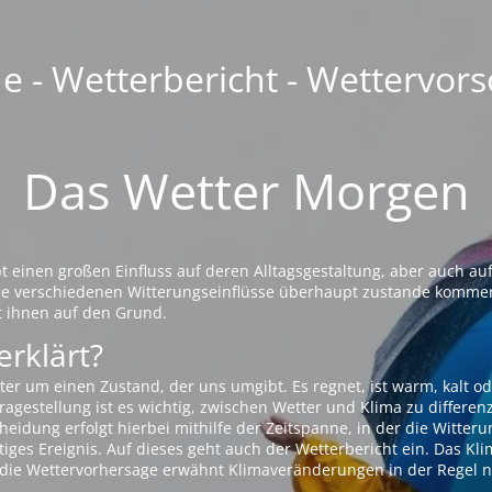
 - Wetterbericht - Wettervors
Das Wetter Morgen
einen großen Einfluss auf deren Alltagsgestaltung, aber auch auf
die verschiedenen Witterungseinflüsse überhaupt zustande komme
t ihnen auf den Grund.
erklärt?
ter um einen Zustand, der uns umgibt. Es regnet, ist warm, kalt od
agestellung ist es wichtig, zwischen Wetter und Klima zu differen
eidung erfolgt hierbei mithilfe der Zeitspanne, in der die Witteru
tiges Ereignis. Auf dieses geht auch der Wetterbericht ein. Das Kl
die Wettervorhersage erwähnt Klimaveränderungen in der Regel n