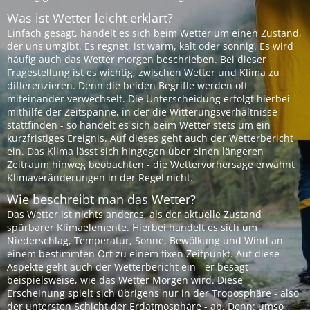
Was ist Wetter leicht erklärt?
Einfach gesagt, handelt es sich beim Wetter um einen Zustand,
der uns umgibt. Es regnet, ist warm, kalt oder sonnig. Es wird
häufig auch das Wetter morgen beschrieben. Bei dieser
Fragestellung ist es wichtig, zwischen Wetter und Klima zu
differenzieren. Denn die beiden Begriffe werden oft
miteinander verwechselt. Die Unterscheidung erfolgt hierbei
mithilfe der Zeitspanne, in der die Witterungsverhältnisse
stattfinden - so handelt es sich beim Wetter stets um ein
kurzfristiges Ereignis. Auf dieses geht auch der Wetterbericht
ein. Das Klima lässt sich hingegen über einen längeren
Zeitraum hinweg beobachten - die Wettervorhersage erwähnt
Klimaveränderungen in der Regel nicht.
Wie beschreibt man das Wetter?
Das Wetter ist nichts anderes, als der aktuelle Zustand
spürbarer Klimaelemente. Hierbei handelt es sich um
Niederschlag, Temperatur, Sonne, Bewölkung und Wind an
einem bestimmten Ort zu einem fixen Zeitpunkt. Auf diese
Aspekte geht auch der Wetterbericht ein - er besagt
beispielsweise, wie das Wetter Morgen wird. Diese
Erscheinung spielt sich übrigens nur in der Troposphäre - also
der untersten Schicht der Erdatmosphäre - ab. Denn: umso