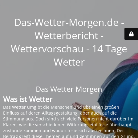
Das-Wetter-Morgen.de -
Wetterbericht -
Wettervorschau - 14 Tage
Wetter
Das Wetter Morgen
Was ist Wetter
Das Wetter umgibt die Menschen und übt einen großen
Einfluss auf deren Alltagsgestaltung, aber auch auf die
Stimmung aus. Doch sind sich viele Personen nicht darüber im
Klaren, wie die verschiedenen Witterungseinflüsse überhaupt
zustande kommen und wodurch sie sich auszeichnen. Der
Beitrag greift diese Themen auf und geht ihnen auf den Grund.