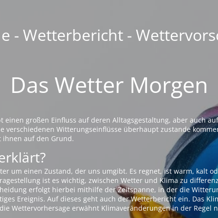
 - Wetterbericht - Wettervors
Das Wetter Morgen
einen großen Einfluss auf deren Alltagsgestaltung, aber auch auf
die verschiedenen Witterungseinflüsse überhaupt zustande komme
t ihnen auf den Grund.
erklärt?
ter um einen Zustand, der uns umgibt. Es regnet, ist warm, kalt od
agestellung ist es wichtig, zwischen Wetter und Klima zu differen
eidung erfolgt hierbei mithilfe der Zeitspanne, in der die Witteru
tiges Ereignis. Auf dieses geht auch der Wetterbericht ein. Das Kl
die Wettervorhersage erwähnt Klimaveränderungen in der Regel n