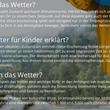
das Wetter?
aktuelle Zustand spürbarer Klimaelemente. Hierbei handelt es sich
Ort zu einem fixen Zeitpunkt. Auf diese Aspekte geht auch der W
rd. Diese Erscheinung spielt sich übrigens nur in der Troposphäre
Du Dich in die Atmosphäre bewegst, desto mehr nimmt das Wetter
er für Kinder erklärt?
en aktuellen Zustand am Himmel. Diese Erscheinung findet übrige
 sich immer an einem bestimmten Ort zu einer begrenzten Zeit ab. 
e Sonne scheinen. Der Wetterbericht stellt eine Vorhersage für d
en beeinflusst. Aus diesem Grund existiert die Wettervorhersage. D
stellen.
 das Wetter?
pielt das Wetter eine wichtige Rolle. In den Anfängen sah man da
 nur Erzählungen, sondern auch die Entwicklung bestimmter Relig
pfergaben und Gebete zu beeinflussen.
tets Phasen von kultureller Blüte. So entstanden bereits vor 10.
r führte eine Warmperiode zwischen 1.000 und 1.300 nach Christus