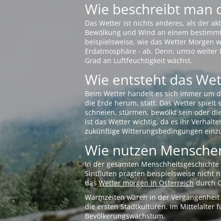
Wie beschreibt man 
Das Wetter ist nichts anderes, als der 
Bewölkung und Wind an einem bestimmten 
beispielsweise, wie das Wetter Morgen wi
Erdatmosphäre - ab. Denn: umso weiter 
Grad an Luftfeuchtigkeit wächst.
Wie entsteht das Wett
Beim Wetter handelt es sich immer um d
die Erde herum, statt. Das Wetter spielt
schneien, stürmen, bewölkt sein oder di
ist das Wetter wichtig, da es ihr Verhalt
zukünftige Witterungsbedingungen einzu
Wie nutzen Menschen
In der gesamten Menschheitsgeschichte s
Sintfluten prägten beispielsweise nicht
das
Wetter morgen in Österreich
durch O
Warmzeiten waren in der Vergangenheit s
die ersten Stadtkulturen. Im Mittelalte
Bevölkerungswachstum.