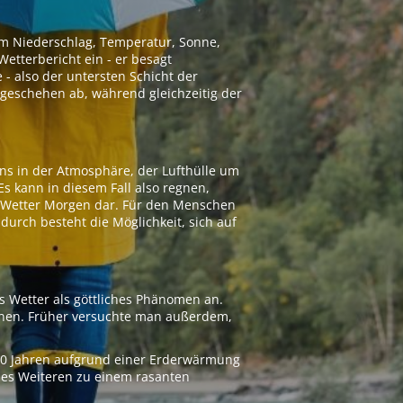
 um Niederschlag, Temperatur, Sonne,
etterbericht ein - er besagt
 - also der untersten Schicht der
geschehen ab, während gleichzeitig der
ns in der Atmosphäre, der Lufthülle um
Es kann in diesem Fall also regnen,
as Wetter Morgen dar. Für den Menschen
adurch besteht die Möglichkeit, sich auf
s Wetter als göttliches Phänomen an.
ionen. Früher versuchte man außerdem,
000 Jahren aufgrund einer Erderwärmung
 des Weiteren zu einem rasanten