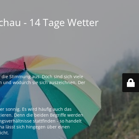
chau - 14 Tage Wetter
 die Stimmung aus. Doch sind sich viele
n und wodurch sie sich auszeichnen. Der
er sonnig. Es wird häufig auch das
zieren. Denn die beiden Begriffe werden
ngsverhältnisse stattfinden - so handelt
ima lässt sich hingegen über einen
icht.